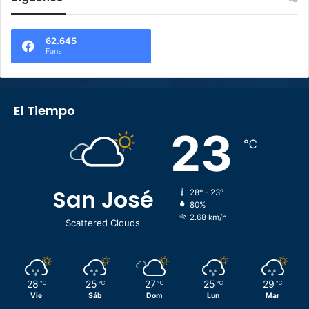
62.645
Fans
El Tiempo
23
℃
San José
28º - 23º
80%
2.68 km/h
Scattered Clouds
28
25
27
25
29
℃
℃
℃
℃
℃
Vie
Sáb
Dom
Lun
Mar