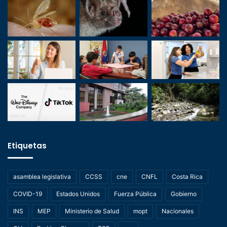
Etiquetas
asamblea legislativa
CCSS
cne
CNFL
Costa Rica
COVID-19
Estados Unidos
Fuerza Pública
Gobierno
INS
MEP
Ministerio de Salud
mopt
Nacionales