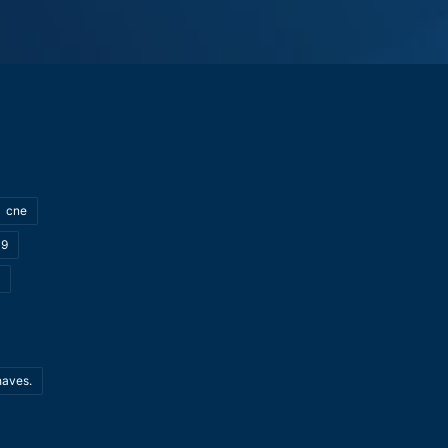
cne
19
haves.