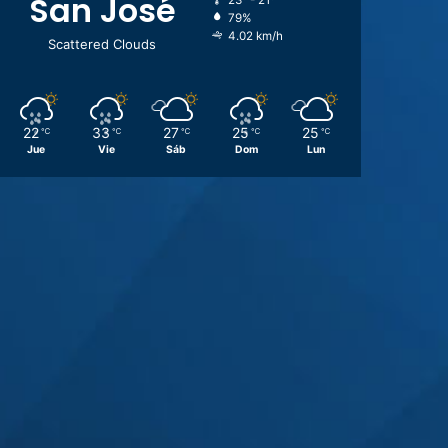
San José
23º - 21º
79%
4.02 km/h
Scattered Clouds
22
33
27
25
25
℃
℃
℃
℃
℃
Jue
Vie
Sáb
Dom
Lun