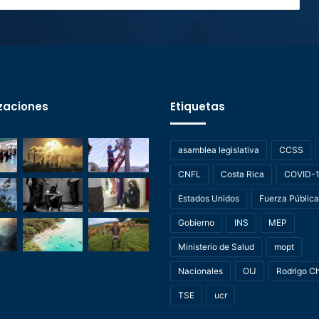
zaciones
Etiquetas
asamblea legislativa
CCSS
CNFL
Costa Rica
COVID-
Estados Unidos
Fuerza Pública
Gobierno
INS
MEP
Ministerio de Salud
mopt
Nacionales
OIJ
Rodrigo C
TSE
ucr