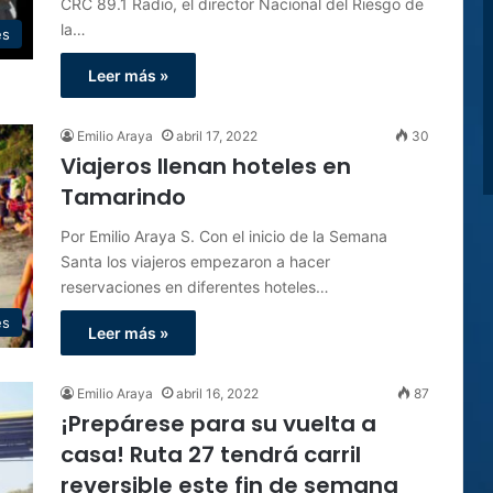
CRC 89.1 Radio, el director Nacional del Riesgo de
la…
es
Leer más »
Emilio Araya
abril 17, 2022
30
Viajeros llenan hoteles en
Tamarindo
Por Emilio Araya S. Con el inicio de la Semana
Santa los viajeros empezaron a hacer
reservaciones en diferentes hoteles…
es
Leer más »
Emilio Araya
abril 16, 2022
87
¡Prepárese para su vuelta a
casa! Ruta 27 tendrá carril
reversible este fin de semana