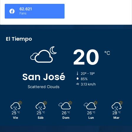
62.621
Fans
El Tiempo
20
℃
San José
20º - 19º
85%
3.13 km/h
Scattered Clouds
25
25
26
26
28
℃
℃
℃
℃
℃
Vie
Sáb
Dom
Lun
Mar