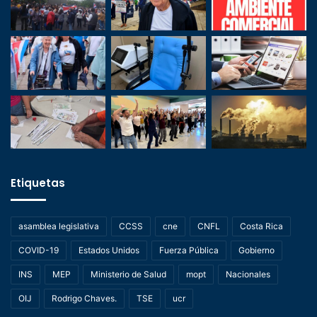
Etiquetas
asamblea legislativa
CCSS
cne
CNFL
Costa Rica
COVID-19
Estados Unidos
Fuerza Pública
Gobierno
INS
MEP
Ministerio de Salud
mopt
Nacionales
OIJ
Rodrigo Chaves.
TSE
ucr