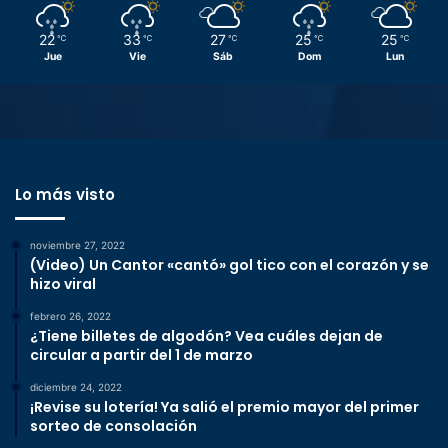
22
33
27
25
25
℃
℃
℃
℃
℃
Jue
Vie
Sáb
Dom
Lun
Lo más visto
noviembre 27, 2022
(Video) Un Cantor «cantó» gol tico con el corazón y se
hizo viral
febrero 26, 2022
¿Tiene billetes de algodón? Vea cuáles dejan de
circular a partir del 1 de marzo
diciembre 24, 2022
¡Revise su lotería! Ya salió el premio mayor del primer
sorteo de consolación