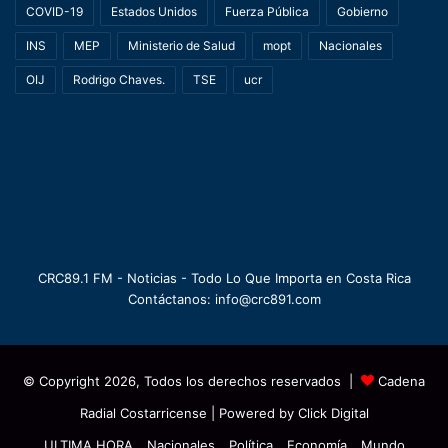
COVID-19
Estados Unidos
Fuerza Pública
Gobierno
INS
MEP
Ministerio de Salud
mopt
Nacionales
OIJ
Rodrigo Chaves.
TSE
ucr
CRC89.1 FM - Noticias - Todo Lo Que Importa en Costa Rica
Contáctanos: info@crc891.com
© Copyright 2026, Todos los derechos reservados |
Cadena
Radial Costarricense
| Powered by
Click Digital
ULTIMA HORA
Nacionales
Política
Economía
Mundo