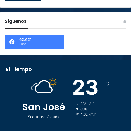
Síguenos
62.621
Fans
El Tiempo
23
℃
San José
23º - 21º
80%
4.02 km/h
Scattered Clouds