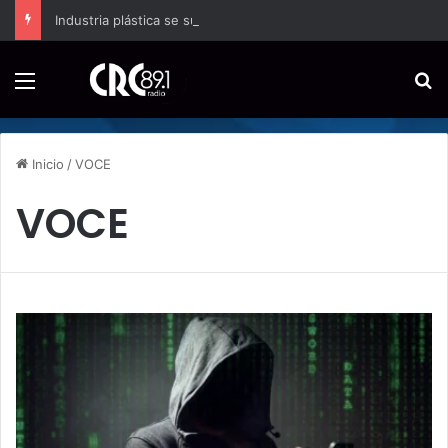
Industria plástica se suma a la economía circular
Menú
B
Inicio
/
VOCE
VOCE