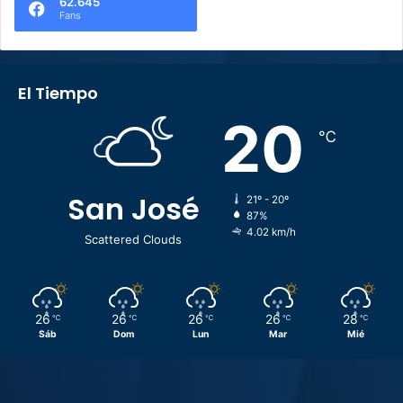
62.645
Fans
El Tiempo
20
℃
San José
21º - 20º
87%
4.02 km/h
Scattered Clouds
26
26
26
26
28
℃
℃
℃
℃
℃
Sáb
Dom
Lun
Mar
Mié