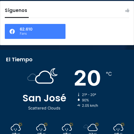
Síguenos
62.610
Fans
El Tiempo
20
℃
San José
21º - 20º
90%
2.05 km/h
Scattered Clouds
℃
℃
℃
℃
℃