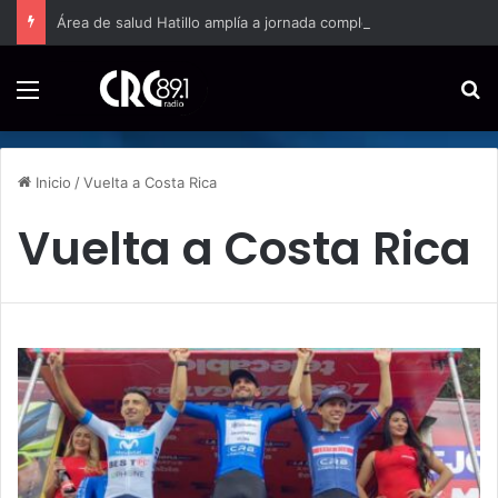
Área de salud Hatillo amplía a jornada completa la atención domiciliaria para embarazos de alto riesgo
Menú
B
Inicio
/
Vuelta a Costa Rica
Vuelta a Costa Rica