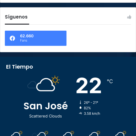
Síguenos
62.660
Fans
El Tiempo
22
℃
San José
26º - 21º
82%
3.58 km/h
Scattered Clouds