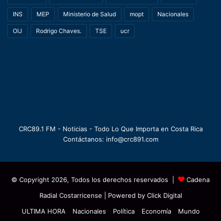
INS
MEP
Ministerio de Salud
mopt
Nacionales
OIJ
Rodrigo Chaves.
TSE
ucr
CRC89.1 FM - Noticias - Todo Lo Que Importa en Costa Rica
Contáctanos: info@crc891.com
© Copyright 2026, Todos los derechos reservados |
Cadena
Radial Costarricense
| Powered by
Click Digital
ULTIMA HORA
Nacionales
Política
Economía
Mundo