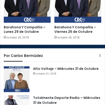
e
v
e
h
í
Barahona Y Compañía –
Barahona Y Compañía –
c
Lunes 29 de Octubre
Viernes 26 de Octubre
u
octubre 29, 2018
octubre 26, 2018
l
o
s
Por Carlos Bermúdez
Alto Voltaje – Miércoles 31 de Octubre
octubre 31, 2018
Totalmente Deporte Radio – Miércoles
31 de Octubre