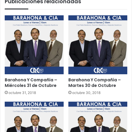
Publicaciones relacionadas
s
e
e
r
n
n
s
e
u
s
b
2
a
8
s
d
t
e
a
S
e
e
l
t
e
i
Barahona Y Compañía –
Barahona Y Compañía –
c
e
Miércoles 31 de Octubre
Martes 30 de Octubre
t
m
octubre 31, 2018
octubre 30, 2018
r
b
ó
r
n
e
i
c
a
d