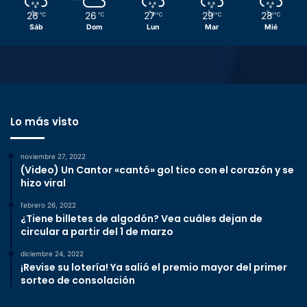
26
26
27
29
28
℃
℃
℃
℃
℃
Sáb
Dom
Lun
Mar
Mié
Lo más visto
noviembre 27, 2022
(Video) Un Cantor «cantó» gol tico con el corazón y se
hizo viral
febrero 26, 2022
¿Tiene billetes de algodón? Vea cuáles dejan de
circular a partir del 1 de marzo
diciembre 24, 2022
¡Revise su lotería! Ya salió el premio mayor del primer
sorteo de consolación