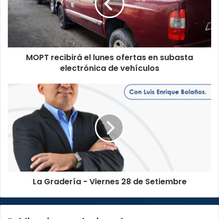
r
e
c
i
b
MOPT recibirá el lunes ofertas en subasta
i
electrónica de vehículos
r
á
e
L
l
a
l
G
u
r
n
a
e
d
s
e
o
r
f
í
e
La Gradería - Viernes 28 de Setiembre
a
r
-
t
V
a
i