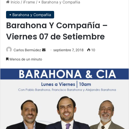
Inicio
/
iFrame
/
• Barahona y Compañia
• Barahona y Compañia
Barahona Y Compañía –
Viernes 07 de Setiembre
Carlos Bermúdez
S
septiembre 7, 2018
10
e
Menos de un minuto
n
d
a
n
e
m
a
i
l