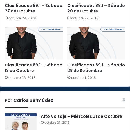
S
Clasificados 89.1 – Sábado
Clasificados 89.1 – Sábado
á
27 de Octubre
20 de Octubre
b
octubre 29, 2018
octubre 22, 2018
a
d
o
0
6
d
e
O
Clasificados 89.1 – Sábado
Clasificados 89.1 – Sábado
c
13 de Octubre
29 de Setiembre
t
octubre 16, 2018
octubre 1, 2018
u
b
r
Por Carlos Bermúdez
e
Alto Voltaje – Miércoles 31 de Octubre
octubre 31, 2018