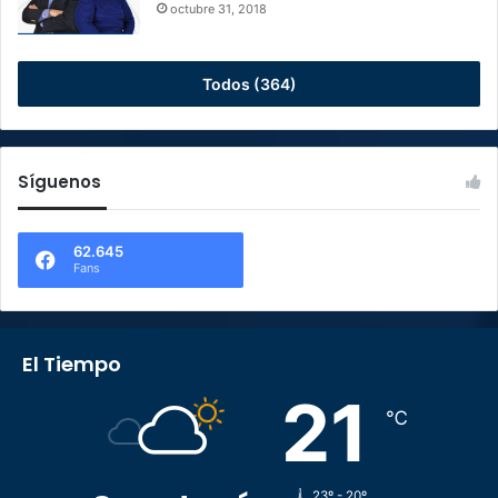
octubre 31, 2018
Todos (364)
Síguenos
62.645
Fans
El Tiempo
21
℃
23º - 20º