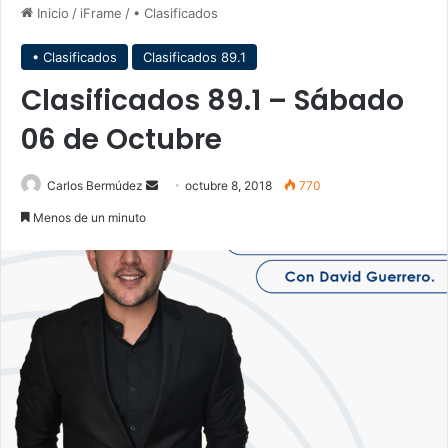
Inicio
/
iFrame
/
• Clasificados
• Clasificados
Clasificados 89.1
Clasificados 89.1 – Sábado
06 de Octubre
Carlos Bermúdez
S
octubre 8, 2018
770
e
Menos de un minuto
n
d
a
n
e
m
a
i
l