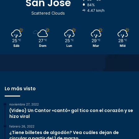
San José
84%
4.47 km/h
Scattered Clouds
25
27
25
29
28
℃
℃
℃
℃
℃
Sáb
Dom
Lun
Mar
Mié
Lo más visto
noviembre 27, 2022
(Video) Un Cantor «cantó» gol tico con el corazón y se
hizo viral
febrero 26, 2022
¿Tiene billetes de algodón? Vea cuáles dejan de
circular a partir del 1 de marzo