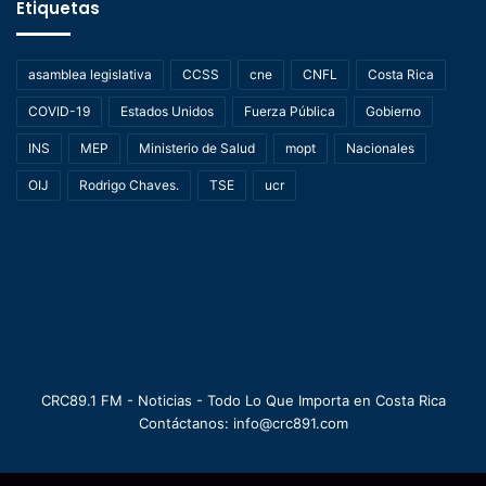
Etiquetas
asamblea legislativa
CCSS
cne
CNFL
Costa Rica
COVID-19
Estados Unidos
Fuerza Pública
Gobierno
INS
MEP
Ministerio de Salud
mopt
Nacionales
OIJ
Rodrigo Chaves.
TSE
ucr
CRC89.1 FM - Noticias - Todo Lo Que Importa en Costa Rica
Contáctanos: info@crc891.com