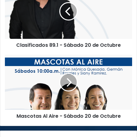
s
i
f
i
c
a
Clasificados 89.1 - Sábado 20 de Octubre
d
o
s
M
8
a
9
s
.
c
1
o
-
t
S
a
á
s
b
A
Mascotas Al Aire - Sábado 20 de Octubre
a
l
d
A
o
i
2
r