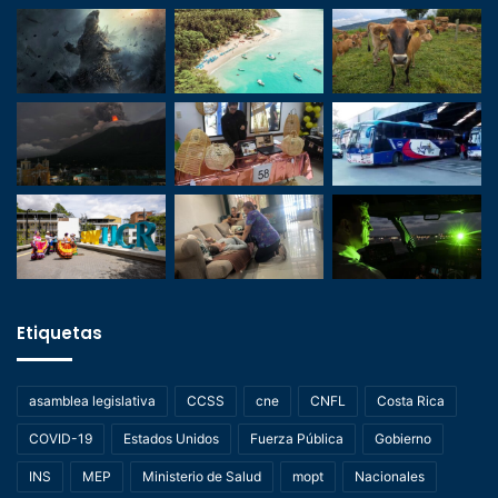
Etiquetas
asamblea legislativa
CCSS
cne
CNFL
Costa Rica
COVID-19
Estados Unidos
Fuerza Pública
Gobierno
INS
MEP
Ministerio de Salud
mopt
Nacionales