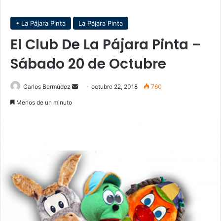
• La Pájara Pinta
La Pájara Pinta
El Club De La Pájara Pinta –
Sábado 20 de Octubre
Carlos Bermúdez
S
octubre 22, 2018
760
e
Menos de un minuto
n
d
a
n
e
m
a
i
l