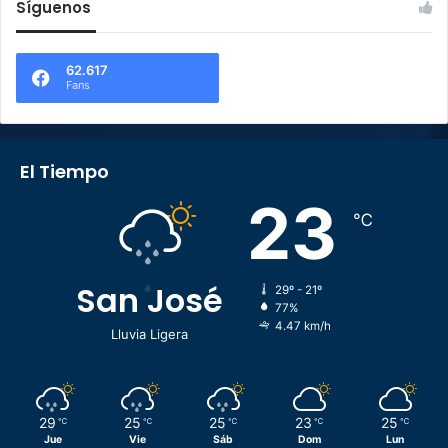
Síguenos
62.617
Fans
El Tiempo
23
℃
San José
29º - 21º
77%
4.47 km/h
Lluvia Ligera
29
25
25
23
25
℃
℃
℃
℃
℃
Jue
Vie
Sáb
Dom
Lun