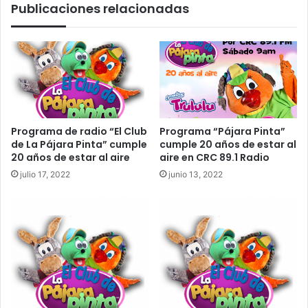
Publicaciones relacionadas
0
e
d
-
e
S
O
á
c
b
t
a
u
d
b
o
r
2
Programa de radio “El Club
Programa “Pájara Pinta”
e
0
de La Pájara Pinta” cumple
cumple 20 años de estar al
d
20 años de estar al aire
aire en CRC 89.1 Radio
e
julio 17, 2022
junio 13, 2022
O
c
t
u
b
r
e