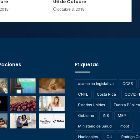
ubre
06 de Octubre
 2018
octubre 8, 2018
zaciones
Etiquetas
asamblea legislativa
CCSS
CNFL
Costa Rica
COVID-
Estados Unidos
Fuerza Pública
Gobierno
INS
MEP
Ministerio de Salud
mopt
Nacionales
OIJ
Rodrigo C