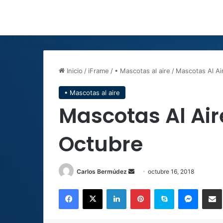
Inicio
/
iFrame
/
• Mascotas al aire
/
Mascotas Al Ai
• Mascotas al aire
Mascotas Al Air
Octubre
Carlos Bermúdez
S
octubre 16, 2018
e
Facebook
X
LinkedIn
Pinterest
Skype
Messenger
Comparti
n
d
a