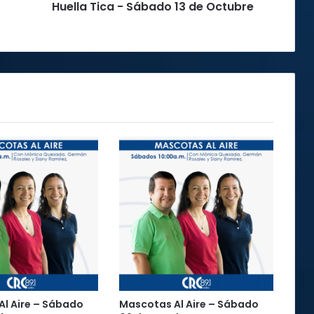
Huella Tica - Sábado 13 de Octubre
a
-
S
á
b
a
d
o
1
3
d
e
O
c
t
u
b
r
e
l Aire – Sábado
Mascotas Al Aire – Sábado