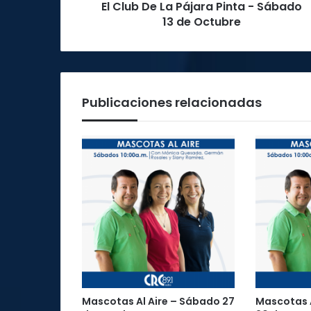
El Club De La Pájara Pinta - Sábado
a
13 de Octubre
P
á
j
a
r
a
Publicaciones relacionadas
P
i
n
t
a
-
S
á
b
a
d
o
1
3
Mascotas Al Aire – Sábado 27
Mascotas A