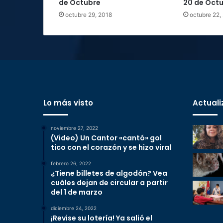
d
de Octubre
20 de Oct
e
octubre 29, 2018
octubre 22,
O
c
t
u
b
r
e
Lo más visto
Actuali
noviembre 27, 2022
(Video) Un Cantor «cantó» gol
tico con el corazón y se hizo viral
febrero 26, 2022
¿Tiene billetes de algodón? Vea
cuáles dejan de circular a partir
del 1 de marzo
diciembre 24, 2022
¡Revise su lotería! Ya salió el