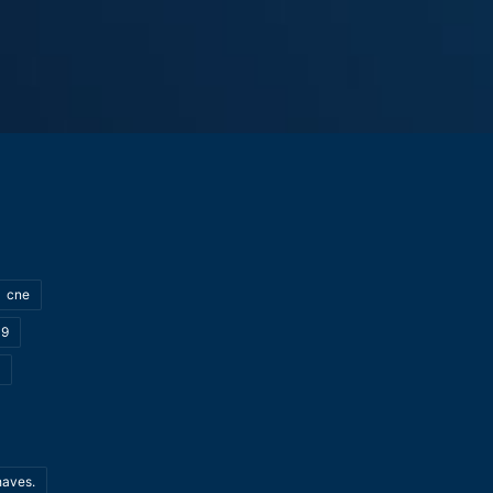
cne
19
haves.