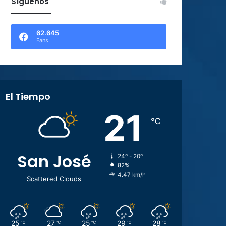
Síguenos
62.645
Fans
El Tiempo
21
℃
San José
24º - 20º
82%
4.47 km/h
Scattered Clouds
25
27
25
29
28
℃
℃
℃
℃
℃