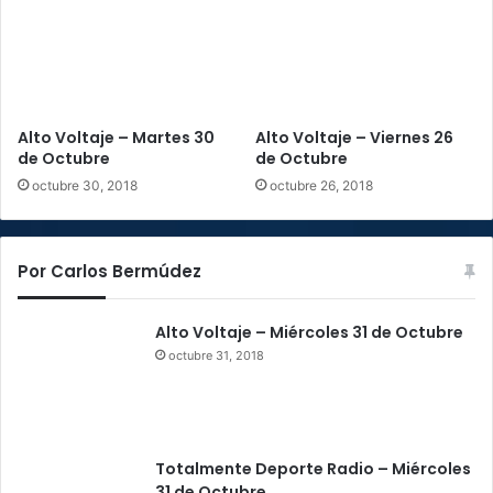
a
d
u
l
t
Alto Voltaje – Martes 30
Alto Voltaje – Viernes 26
o
de Octubre
de Octubre
s
m
octubre 30, 2018
octubre 26, 2018
a
y
o
Por Carlos Bermúdez
r
e
s
Alto Voltaje – Miércoles 31 de Octubre
octubre 31, 2018
Totalmente Deporte Radio – Miércoles
31 de Octubre