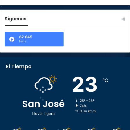
Síguenos
62.645
Fans
El Tiempo
23
℃
San José
28º - 23º
74%
3.34 km/h
Lluvia Ligera