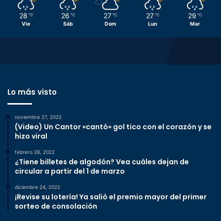
28
26
27
27
29
℃
℃
℃
℃
℃
Vie
Sáb
Dom
Lun
Mar
Lo más visto
noviembre 27, 2022
(Video) Un Cantor «cantó» gol tico con el corazón y se
hizo viral
febrero 26, 2022
¿Tiene billetes de algodón? Vea cuáles dejan de
circular a partir del 1 de marzo
diciembre 24, 2022
¡Revise su lotería! Ya salió el premio mayor del primer
sorteo de consolación