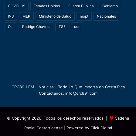
COVID-19
Estados Unidos
Fuerza Pública
Gobierno
INS
MEP
Ministerio de Salud
mopt
Nacionales
OIJ
Rodrigo Chaves.
TSE
ucr
CRC89.1 FM - Noticias - Todo Lo Que Importa en Costa Rica
Contáctanos: info@crc891.com
© Copyright 2026, Todos los derechos reservados |
Cadena
Radial Costarricense
| Powered by
Click Digital