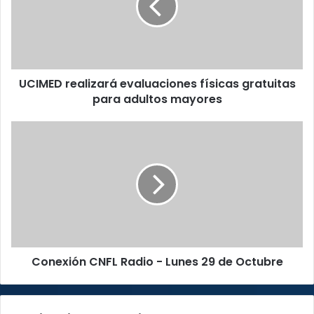
E
D
r
e
a
UCIMED realizará evaluaciones físicas gratuitas
l
para adultos mayores
i
z
a
C
r
o
á
n
e
e
v
x
a
i
l
ó
u
n
a
C
c
Conexión CNFL Radio - Lunes 29 de Octubre
N
i
F
o
L
n
R