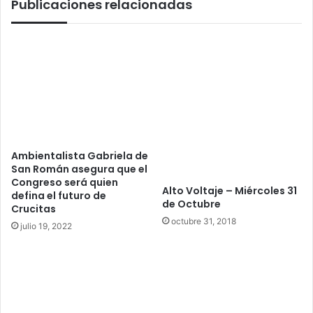
Publicaciones relacionadas
e
a
s
d
f
i
í
o
s
-
i
L
c
u
a
n
s
e
g
s
r
2
Ambientalista Gabriela de
a
9
San Román asegura que el
t
Congreso será quien
d
Alto Voltaje – Miércoles 31
defina el futuro de
u
e
de Octubre
Crucitas
i
O
octubre 31, 2018
t
c
julio 19, 2022
a
t
s
u
p
b
a
r
r
e
a