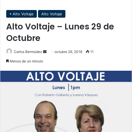
• Alto Voltaje
Alto Voltaje
Alto Voltaje – Lunes 29 de
Octubre
Carlos Bermúdez
S
octubre 29, 2018
11
e
Menos de un minuto
n
d
a
n
e
m
a
i
l