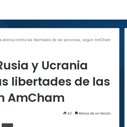
ia atenta contra las libertades de las personas, según AmCham
 Rusia y Ucrania
s libertades de las
ún AmCham
42
Menos de un minuto
ger
ompartir por correo electrónico
Imprimir