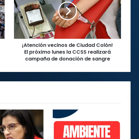
Ciudad
Colón!
El
próximo
lunes
la
¡Atención vecinos de Ciudad Colón!
CCSS
realizará
El próximo lunes la CCSS realizará
campaña
campaña de donación de sangre
de
donación
de
sangre