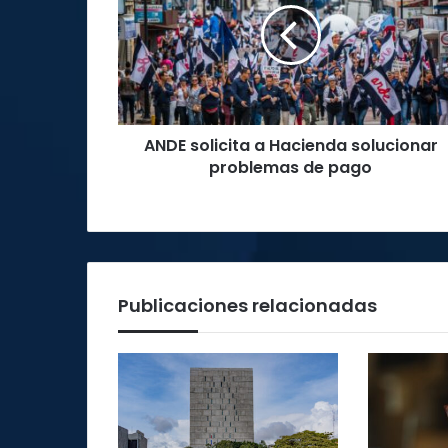
Hacienda
solucionar
problemas
de
pago
ANDE solicita a Hacienda solucionar
problemas de pago
Publicaciones relacionadas