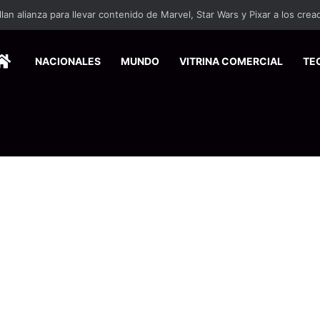
ersitarios herramientas para enfrentar la desinformación en redes social
HOME
NACIONALES
MUNDO
VITRINA COMERCIAL
TE