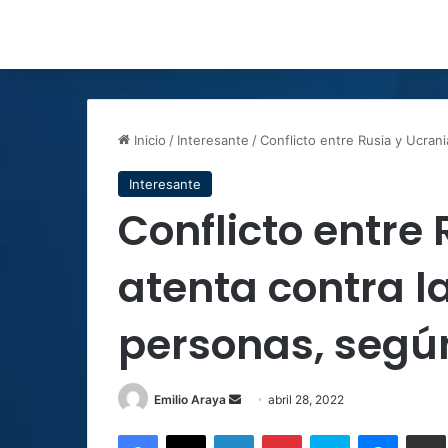
Inicio
/
Interesante
/
Conflicto entre Rusia y Ucran
Interesante
Conflicto entre
atenta contra la
personas, seg
Send
Emilio Araya
abril 28, 2022
an
Facebook
X
LinkedIn
Pinterest
Skype
Messen
C
email