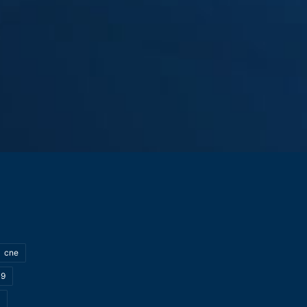
cne
19