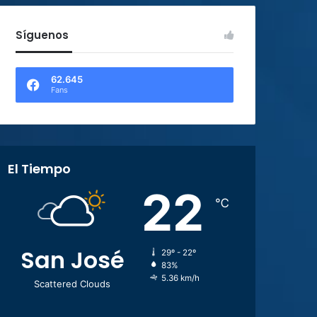
Síguenos
62.645
Fans
El Tiempo
22
℃
San José
29º - 22º
83%
5.36 km/h
Scattered Clouds