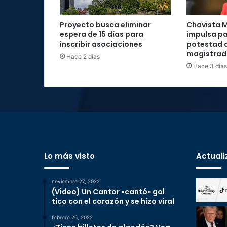
Proyecto busca eliminar
Chavista M
espera de 15 días para
impulsa pa
inscribir asociaciones
potestad d
magistrad
Hace 2 días
Hace 3 días
Lo más visto
Actuali
noviembre 27, 2022
(Video) Un Cantor «cantó» gol
tico con el corazón y se hizo viral
febrero 26, 2022