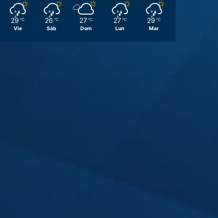
29
26
27
27
29
℃
℃
℃
℃
℃
Vie
Sáb
Dom
Lun
Mar