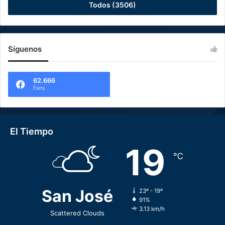
Todos (3506)
Síguenos
62.666
Fans
El Tiempo
19
℃
San José
23º - 19º
91%
3.13 km/h
Scattered Clouds