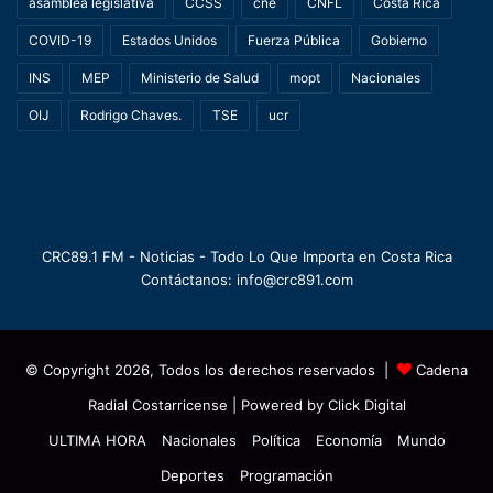
asamblea legislativa
CCSS
cne
CNFL
Costa Rica
COVID-19
Estados Unidos
Fuerza Pública
Gobierno
INS
MEP
Ministerio de Salud
mopt
Nacionales
OIJ
Rodrigo Chaves.
TSE
ucr
CRC89.1 FM - Noticias - Todo Lo Que Importa en Costa Rica
Contáctanos: info@crc891.com
© Copyright 2026, Todos los derechos reservados |
Cadena
Radial Costarricense
| Powered by
Click Digital
ULTIMA HORA
Nacionales
Política
Economía
Mundo
Deportes
Programación