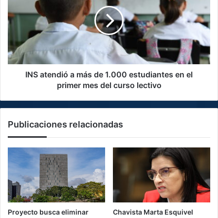
a
más
de
1.000
estudiantes
en
el
primer
INS atendió a más de 1.000 estudiantes en el
mes
primer mes del curso lectivo
del
curso
lectivo
Publicaciones relacionadas
Proyecto busca eliminar
Chavista Marta Esquivel