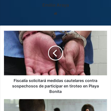
Emilio Araya
Sitio
web
Fiscalía
solicitará
medidas
cautelares
contra
sospechosos
de
participar
en
tiroteo
Fiscalía solicitará medidas cautelares contra
en
sospechosos de participar en tiroteo en Playa
Playa
Bonita
Bonita
INS
atendió