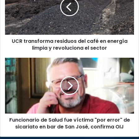
del
café
en
energía
limpia
y
UCR transforma residuos del café en energía
revoluciona
el
limpia y revoluciona el sector
sector
Funcionario
de
Salud
fue
víctima
"por
error"
de
sicariato
Funcionario de Salud fue víctima "por error" de
en
bar
sicariato en bar de San José, confirma OIJ
de
San