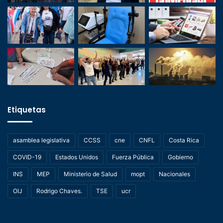
Etiquetas
asamblea legislativa
CCSS
cne
CNFL
Costa Rica
COVID-19
Estados Unidos
Fuerza Pública
Gobierno
INS
MEP
Ministerio de Salud
mopt
Nacionales
OIJ
Rodrigo Chaves.
TSE
ucr