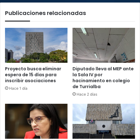
José,
Publicaciones relacionadas
confirma
OIJ
Proyecto busca eliminar
Diputado lleva al MEP ante
espera de 15 días para
la Sala IV por
inscribir asociaciones
hacinamiento en colegio
de Turrialba
Hace 1 día
Hace 2 días