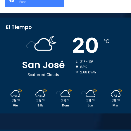
Fans
El Tiempo
20
℃
San José
21º - 19º
83%
2.68 km/h
Scattered Clouds
25
25
26
26
28
℃
℃
℃
℃
℃
Vie
Sáb
Dom
Lun
Mar