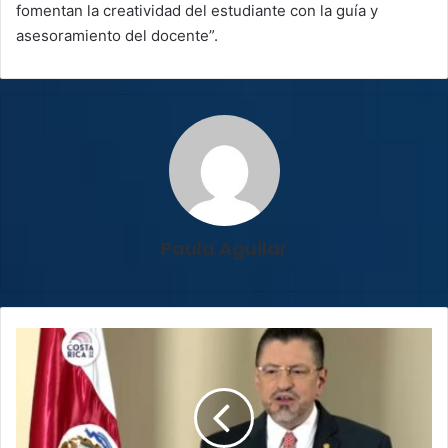
fomentan la creatividad del estudiante con la guía y
asesoramiento del docente”.
Paula Aguilar
Chaves
envía
proyectos
a
los
diputados