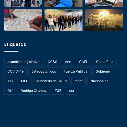
Etiquetas
asamblea legislativa
CCSS
cne
CNFL
Costa Rica
COVID-19
Estados Unidos
Fuerza Pública
Gobierno
INS
MEP
Ministerio de Salud
mopt
Nacionales
OIJ
Rodrigo Chaves.
TSE
ucr