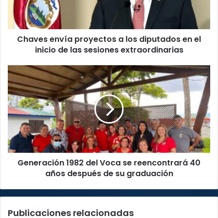
en
el
inicio
Chaves envía proyectos a los diputados en el
de
las
inicio de las sesiones extraordinarias
sesiones
extraordinarias
Generación
1982
del
Voca
se
reencontrará
40
años
después
Generación 1982 del Voca se reencontrará 40
de
su
años después de su graduación
graduación
Publicaciones relacionadas