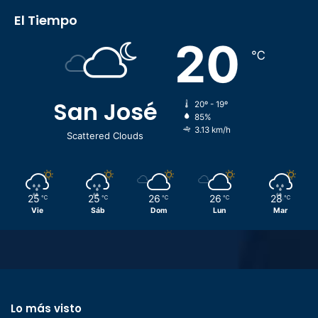
El Tiempo
20
℃
San José
20º - 19º
85%
3.13 km/h
Scattered Clouds
25
25
26
26
28
℃
℃
℃
℃
℃
Vie
Sáb
Dom
Lun
Mar
Lo más visto