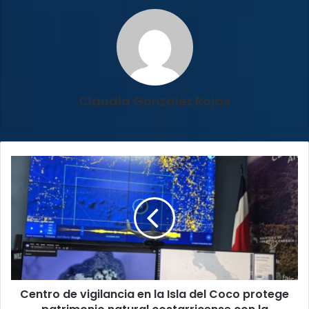
Claudia González Rojas
Centro
de
vigilancia
en
la
Isla
del
Coco
protege
Centro de vigilancia en la Isla del Coco protege
patrimonio
natural