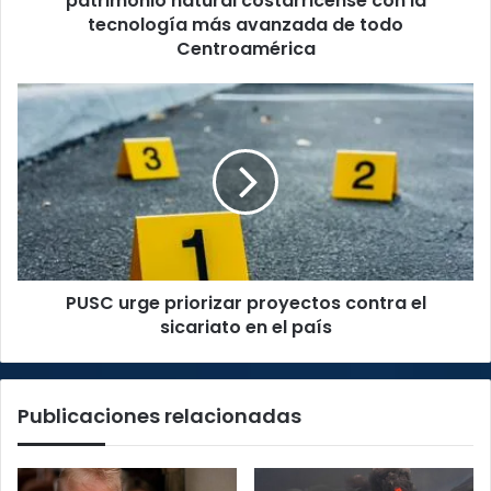
patrimonio natural costarricense con la
costarricense
tecnología más avanzada de todo
con
Centroamérica
la
tecnología
PUSC
más
urge
avanzada
priorizar
de
proyectos
todo
contra
Centroamérica
el
sicariato
en
el
PUSC urge priorizar proyectos contra el
país
sicariato en el país
Publicaciones relacionadas