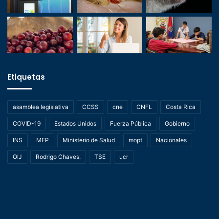
Etiquetas
asamblea legislativa
CCSS
cne
CNFL
Costa Rica
COVID-19
Estados Unidos
Fuerza Pública
Gobierno
INS
MEP
Ministerio de Salud
mopt
Nacionales
OIJ
Rodrigo Chaves.
TSE
ucr