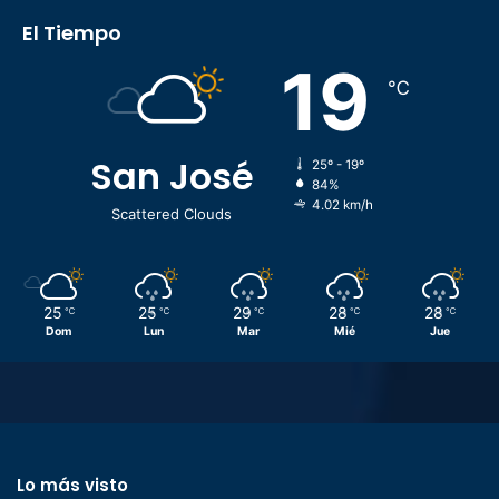
El Tiempo
19
℃
San José
25º - 19º
84%
4.02 km/h
Scattered Clouds
25
25
29
28
28
℃
℃
℃
℃
℃
Dom
Lun
Mar
Mié
Jue
Lo más visto