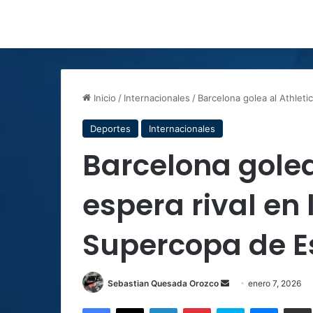
Inicio
/
Internacionales
/
Barcelona golea al Athleti
Deportes
Internacionales
Barcelona golea
espera rival en l
Supercopa de 
Send
Sebastian Quesada Orozco
enero 7, 2026
an
Facebook
X
LinkedIn
Pinterest
Skype
Messen
C