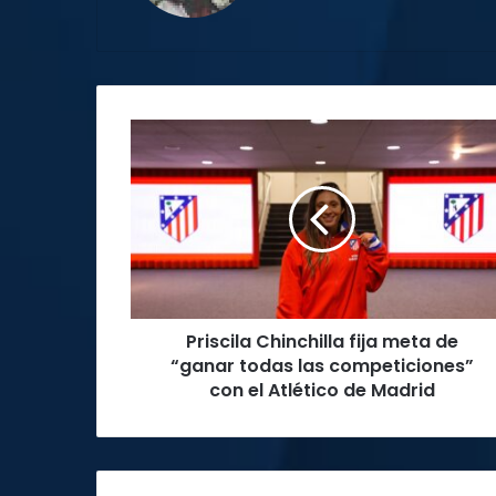
Priscila
Chinchilla
fija
meta
de
“ganar
todas
las
competiciones”
Priscila Chinchilla fija meta de
con
el
“ganar todas las competiciones”
Atlético
con el Atlético de Madrid
de
Madrid