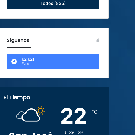
Todos (835)
Síguenos
62.621
Fans
El Tiempo
22
℃
23º - 21º