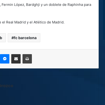
, Fermin López, Bardghji y un doblete de Raphinha para
e el Real Madrid y el Atlético de Madrid.
ub
fc barcelona
kype
Messenger
Compartir por correo electrónico
Imprimir
Orozco