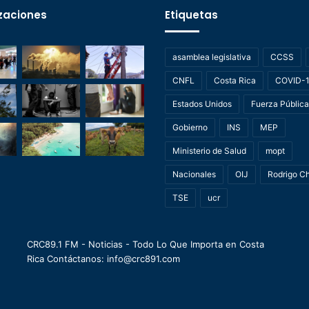
zaciones
Etiquetas
asamblea legislativa
CCSS
CNFL
Costa Rica
COVID-
Estados Unidos
Fuerza Pública
Gobierno
INS
MEP
Ministerio de Salud
mopt
Nacionales
OIJ
Rodrigo C
TSE
ucr
CRC89.1 FM - Noticias - Todo Lo Que Importa en Costa
Rica Contáctanos: info@crc891.com