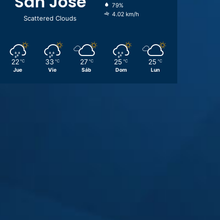
San José
79%
4.02 km/h
Scattered Clouds
22
33
27
25
25
℃
℃
℃
℃
℃
Jue
Vie
Sáb
Dom
Lun