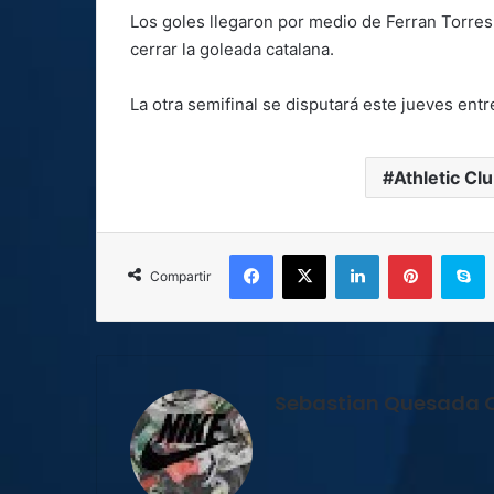
Los goles llegaron por medio de Ferran Torres
cerrar la goleada catalana.
La otra semifinal se disputará este jueves entr
Athletic Cl
Facebook
X
LinkedIn
Pinterest
S
Compartir
Sebastian Quesada 