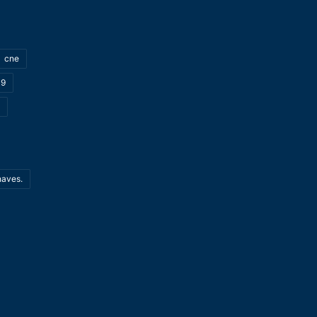
cne
19
haves.