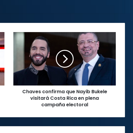
Chaves
confirma
que
Nayib
Bukele
visitará
Costa
Rica
en
Chaves confirma que Nayib Bukele
plena
campaña
visitará Costa Rica en plena
electoral
campaña electoral