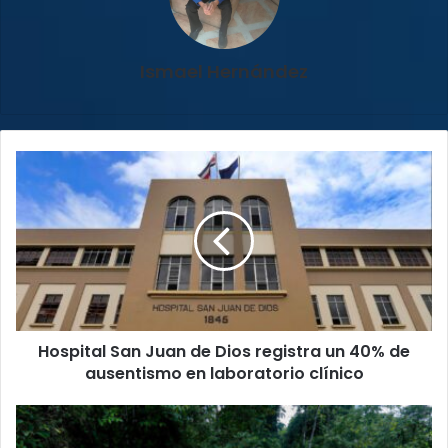
Ismael Hernández
Hospital
San
Juan
de
Dios
registra
un
40%
de
Hospital San Juan de Dios registra un 40% de
ausentismo
en
ausentismo en laboratorio clínico
laboratorio
clínico
Gobierno
advierte