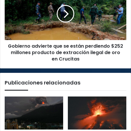
que
se
están
perdiendo
$252
millones
producto
Gobierno advierte que se están perdiendo $252
de
extracción
millones producto de extracción ilegal de oro
ilegal
en Crucitas
de
oro
en
Publicaciones relacionadas
Crucitas