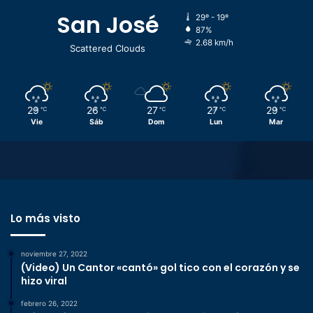
San José
29º - 19º
87%
2.68 km/h
Scattered Clouds
29
26
27
27
29
℃
℃
℃
℃
℃
Vie
Sáb
Dom
Lun
Mar
Lo más visto
noviembre 27, 2022
(Video) Un Cantor «cantó» gol tico con el corazón y se
hizo viral
febrero 26, 2022