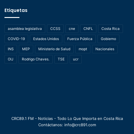
Etiquetas
asamblea legislativa
CCSS
cne
CNFL
Costa Rica
COVID-19
Estados Unidos
Fuerza Pública
Gobierno
INS
MEP
Ministerio de Salud
mopt
Nacionales
OIJ
Rodrigo Chaves.
TSE
ucr
CRC89.1 FM - Noticias - Todo Lo Que Importa en Costa Rica
Contáctanos: info@crc891.com