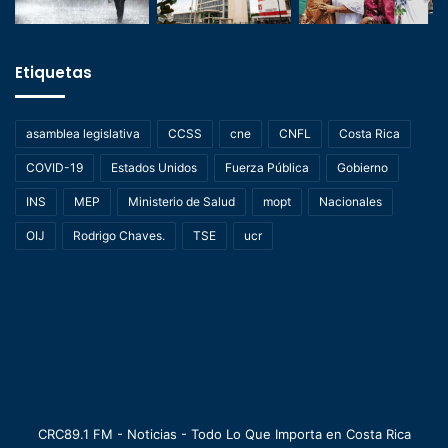
Etiquetas
asamblea legislativa
CCSS
cne
CNFL
Costa Rica
COVID-19
Estados Unidos
Fuerza Pública
Gobierno
INS
MEP
Ministerio de Salud
mopt
Nacionales
OIJ
Rodrigo Chaves.
TSE
ucr
CRC89.1 FM - Noticias - Todo Lo Que Importa en Costa Rica