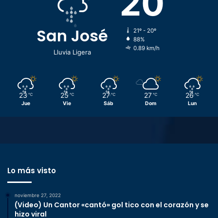
20
San José
21º - 20º
88%
0.89 km/h
Lluvia Ligera
23
25
27
27
26
℃
℃
℃
℃
℃
Jue
Vie
Sáb
Dom
Lun
Lo más visto
noviembre 27, 2022
(Video) Un Cantor «cantó» gol tico con el corazón y se
hizo viral