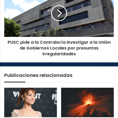
a
la
Contraloría
investigar
a
la
Unión
PUSC pide a la Contraloría investigar a la Unión
de
Gobiernos
de Gobiernos Locales por presuntas
Locales
irregularidades
por
presuntas
irregularidades
Publicaciones relacionadas