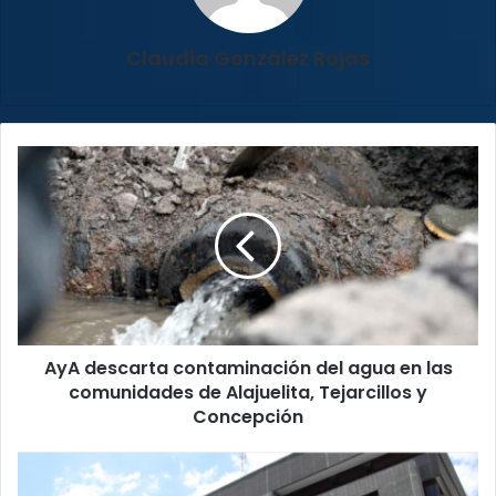
Claudia González Rojas
AyA
descarta
contaminación
del
agua
en
las
comunidades
de
AyA descarta contaminación del agua en las
Alajuelita,
Tejarcillos
comunidades de Alajuelita, Tejarcillos y
y
Concepción
Concepción
PUSC
pide