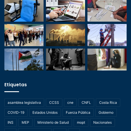
Etiquetas
asamblea legislativa
CCSS
cne
CNFL
Costa Rica
COVID-19
Estados Unidos
Fuerza Pública
Gobierno
INS
MEP
Ministerio de Salud
mopt
Nacionales