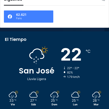
62.621
Fans
El Tiempo
22
℃
San José
22º - 22º
82%
1.79 km/h
Lluvia Ligera
33
27
25
25
28
℃
℃
℃
℃
℃
Vie
Sáb
Dom
Lun
Mar