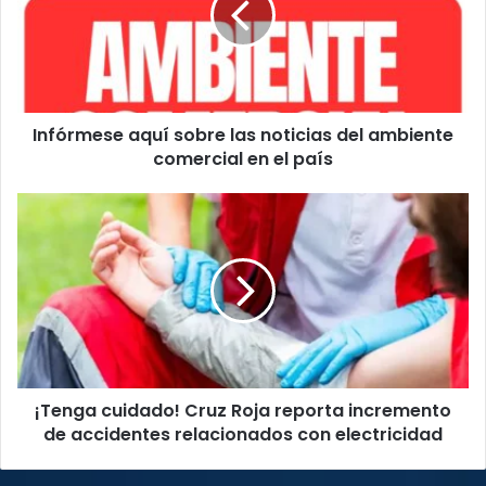
noticias
del
ambiente
comercial
en
Infórmese aquí sobre las noticias del ambiente
el
país
comercial en el país
¡Tenga
cuidado!
Cruz
Roja
reporta
incremento
de
accidentes
relacionados
¡Tenga cuidado! Cruz Roja reporta incremento
con
electricidad
de accidentes relacionados con electricidad