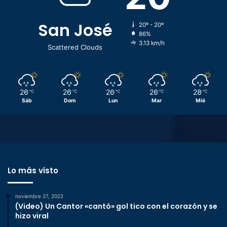
San José
20º - 20º
86%
3.13 km/h
Scattered Clouds
26
26
26
26
28
℃
℃
℃
℃
℃
Sáb
Dom
Lun
Mar
Mié
Lo más visto
noviembre 27, 2022
(Video) Un Cantor «cantó» gol tico con el corazón y se
hizo viral