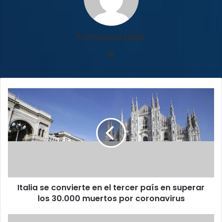
Francisco León
Sitio
web
Italia
se
convierte
en
el
tercer
país
en
superar
Italia se convierte en el tercer país en superar
los
30.000
los 30.000 muertos por coronavirus
muertos
por
Banco