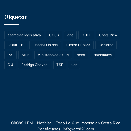
Etiquetas
asamblea legislativa
CCSS
cne
CNFL
Costa Rica
COVID-19
Estados Unidos
Fuerza Pública
Gobierno
INS
MEP
Ministerio de Salud
mopt
Nacionales
OIJ
Rodrigo Chaves.
TSE
ucr
CRC89.1 FM - Noticias - Todo Lo Que Importa en Costa Rica
Contáctanos: info@crc891.com