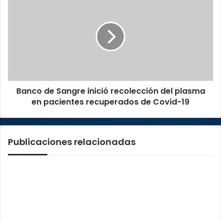
coronavirus
de
Sangre
inició
recolección
del
plasma
en
pacientes
Banco de Sangre inició recolección del plasma
recuperados
de
en pacientes recuperados de Covid-19
Covid-
19
Publicaciones relacionadas