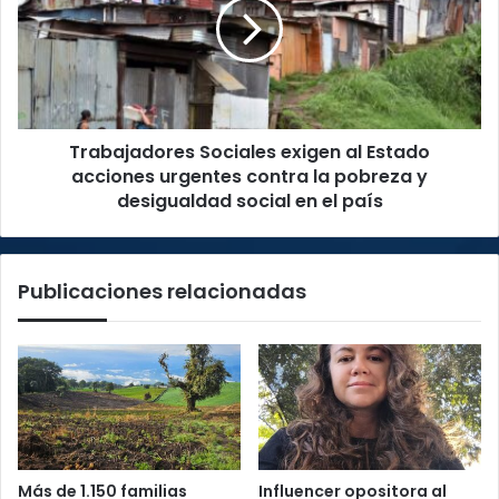
al
Estado
acciones
urgentes
contra
la
Trabajadores Sociales exigen al Estado
pobreza
y
acciones urgentes contra la pobreza y
desigualdad
desigualdad social en el país
social
en
el
Publicaciones relacionadas
país
Más de 1.150 familias
Influencer opositora al