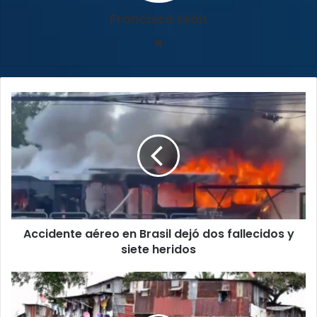
Francisco León
Sitio
web
Accidente
aéreo
en
Brasil
dejó
dos
fallecidos
y
siete
Accidente aéreo en Brasil dejó dos fallecidos y
heridos
siete heridos
Trabajadores
Sociales
exigen