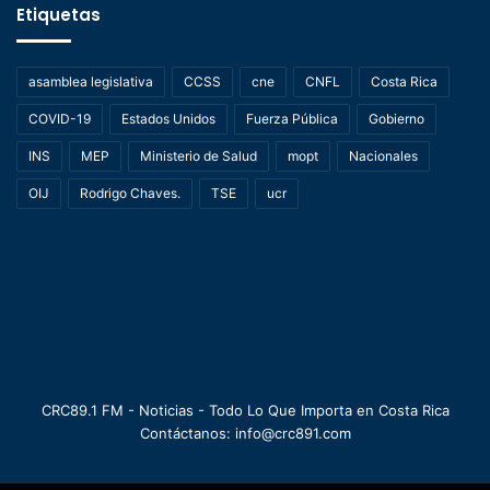
Etiquetas
asamblea legislativa
CCSS
cne
CNFL
Costa Rica
COVID-19
Estados Unidos
Fuerza Pública
Gobierno
INS
MEP
Ministerio de Salud
mopt
Nacionales
OIJ
Rodrigo Chaves.
TSE
ucr
CRC89.1 FM - Noticias - Todo Lo Que Importa en Costa Rica
Contáctanos: info@crc891.com