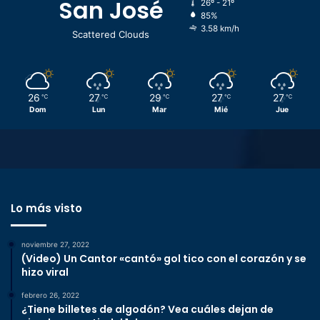
San José
26º - 21º
85%
3.58 km/h
Scattered Clouds
26
27
29
27
27
℃
℃
℃
℃
℃
Dom
Lun
Mar
Mié
Jue
Lo más visto
noviembre 27, 2022
(Video) Un Cantor «cantó» gol tico con el corazón y se
hizo viral
febrero 26, 2022
¿Tiene billetes de algodón? Vea cuáles dejan de