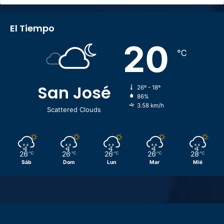
El Tiempo
20
℃
San José
26º - 18º
86%
3.58 km/h
Scattered Clouds
26
26
26
26
28
℃
℃
℃
℃
℃
Sáb
Dom
Lun
Mar
Mié