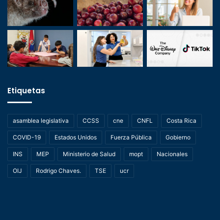
Etiquetas
asamblea legislativa
CCSS
cne
CNFL
Costa Rica
COVID-19
Estados Unidos
Fuerza Pública
Gobierno
INS
MEP
Ministerio de Salud
mopt
Nacionales
OIJ
Rodrigo Chaves.
TSE
ucr