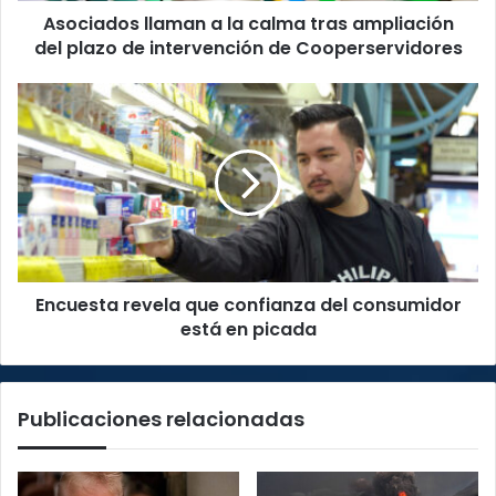
Asociados llaman a la calma tras ampliación
de
intervención
del plazo de intervención de Cooperservidores
de
Cooperservidores
Encuesta
revela
que
confianza
del
consumidor
está
en
picada
Encuesta revela que confianza del consumidor
está en picada
Publicaciones relacionadas