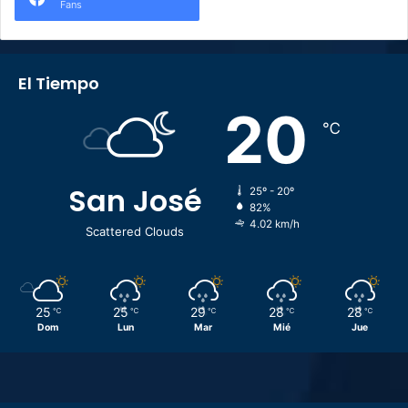
Fans
El Tiempo
20
℃
San José
25º - 20º
82%
4.02 km/h
Scattered Clouds
25
25
29
28
28
℃
℃
℃
℃
℃
Dom
Lun
Mar
Mié
Jue