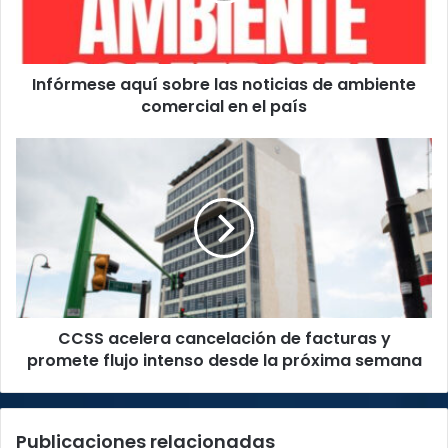
ambiente
comercial
en
Infórmese aquí sobre las noticias de ambiente
el
país
comercial en el país
CCSS
acelera
cancelación
de
facturas
y
promete
flujo
intenso
CCSS acelera cancelación de facturas y
desde
la
promete flujo intenso desde la próxima semana
próxima
semana
Publicaciones relacionadas