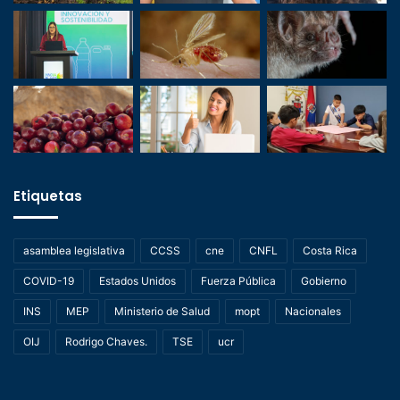
Etiquetas
asamblea legislativa
CCSS
cne
CNFL
Costa Rica
COVID-19
Estados Unidos
Fuerza Pública
Gobierno
INS
MEP
Ministerio de Salud
mopt
Nacionales
OIJ
Rodrigo Chaves.
TSE
ucr