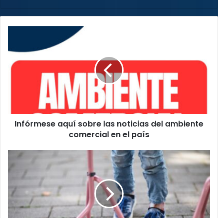
Infórmese
aquí
sobre
las
noticias
del
ambiente
comercial
en
Infórmese aquí sobre las noticias del ambiente
el
país
comercial en el país
Juzgado
dicta
medidas
cautelares
tras
agresión
a