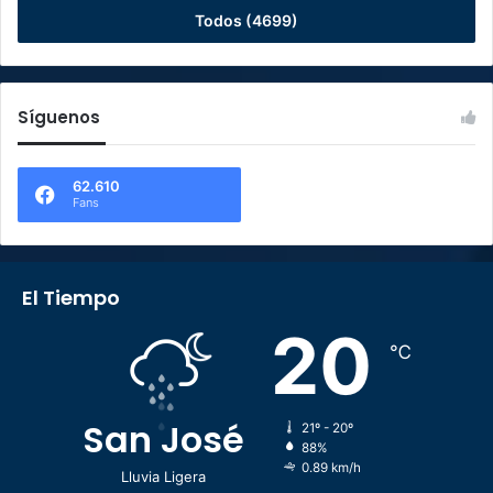
Todos (4699)
Síguenos
62.610
Fans
El Tiempo
20
℃
San José
21º - 20º
88%
0.89 km/h
Lluvia Ligera