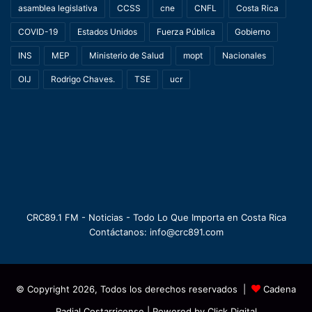
asamblea legislativa
CCSS
cne
CNFL
Costa Rica
COVID-19
Estados Unidos
Fuerza Pública
Gobierno
INS
MEP
Ministerio de Salud
mopt
Nacionales
OIJ
Rodrigo Chaves.
TSE
ucr
CRC89.1 FM - Noticias - Todo Lo Que Importa en Costa Rica
Contáctanos: info@crc891.com
© Copyright 2026, Todos los derechos reservados |
Cadena
Radial Costarricense
| Powered by
Click Digital