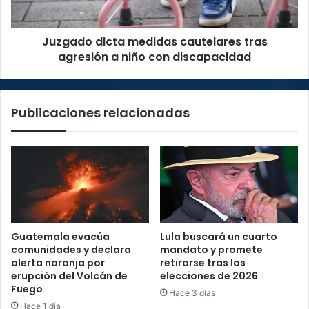
niño
con
Juzgado dicta medidas cautelares tras
discapacidad
agresión a niño con discapacidad
Publicaciones relacionadas
Guatemala evacúa
Lula buscará un cuarto
comunidades y declara
mandato y promete
alerta naranja por
retirarse tras las
erupción del Volcán de
elecciones de 2026
Fuego
Hace 3 días
Hace 1 día