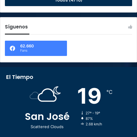
Síguenos
62.660
Fans
El Tiempo
19
℃
San José
27º - 19º
87%
2.68 km/h
Scattered Clouds