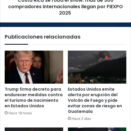
Costa Rica se roba el show: más de 300
internacionales
compradores internacionales llegan por FIEXPO
llegan
2025
por
FIEXPO
2025
Publicaciones relacionadas
Trump firma decreto para
Estados Unidos emite
endurecer medidas contra
alerta por erupción del
el turismo de nacimiento
Volcán de Fuego y pide
en Estados Unidos
evitar zonas de riesgo en
Guatemala
Hace 18 horas
Hace 2 días