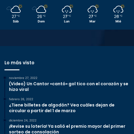
27
26
27
27
26
℃
℃
℃
℃
℃
Sáb
Dom
Lun
Mar
Mié
Lo más visto
noviembre 27, 2022
(Video) Un Cantor «cantó» gol tico con el corazón y se
hizo viral
febrero 26, 2022
¿Tiene billetes de algodón? Vea cuáles dejan de
circular a partir del 1 de marzo
diciembre 24, 2022
¡Revise su lotería! Ya salió el premio mayor del primer
sorteo de consolación