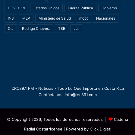
COVID-19
Estados Unidos
Fuerza Pública
Gobierno
INS
MEP
Ministerio de Salud
mopt
Nacionales
OIJ
Rodrigo Chaves.
TSE
ucr
CRC89.1 FM - Noticias - Todo Lo Que Importa en Costa Rica
Contáctanos: info@crc891.com
© Copyright 2026, Todos los derechos reservados |
Cadena
Radial Costarricense
| Powered by
Click Digital