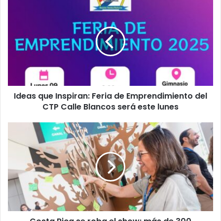
Ideas
que
Inspiran:
Feria
de
Emprendimiento
del
CTP
Calle
Ideas que Inspiran: Feria de Emprendimiento del
Blancos
será
CTP Calle Blancos será este lunes
este
lunes
Costa
Rica
se
roba
el
show:
más
de
300
compradores