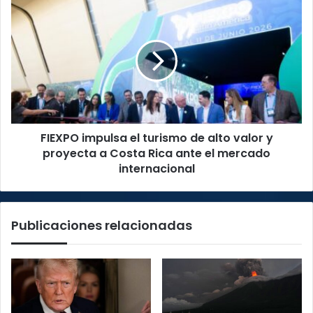
FIEXPO
impulsa
el
turismo
de
alto
valor
y
proyecta
FIEXPO impulsa el turismo de alto valor y
a
Costa
proyecta a Costa Rica ante el mercado
Rica
internacional
ante
el
mercado
Publicaciones relacionadas
internacional