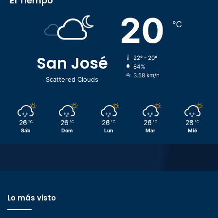
El Tiempo
20
℃
San José
22º - 20º
84%
3.58 km/h
Scattered Clouds
26
26
26
26
28
℃
℃
℃
℃
℃
Sáb
Dom
Lun
Mar
Mié
Lo más visto