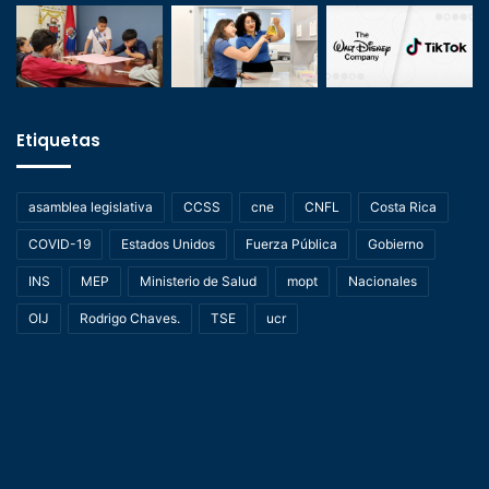
Etiquetas
asamblea legislativa
CCSS
cne
CNFL
Costa Rica
COVID-19
Estados Unidos
Fuerza Pública
Gobierno
INS
MEP
Ministerio de Salud
mopt
Nacionales
OIJ
Rodrigo Chaves.
TSE
ucr