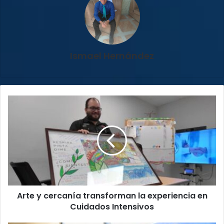
Ismael Hernández
Arte
y
cercanía
transforman
la
experiencia
en
Cuidados
Intensivos
Arte y cercanía transforman la experiencia en
Cuidados Intensivos