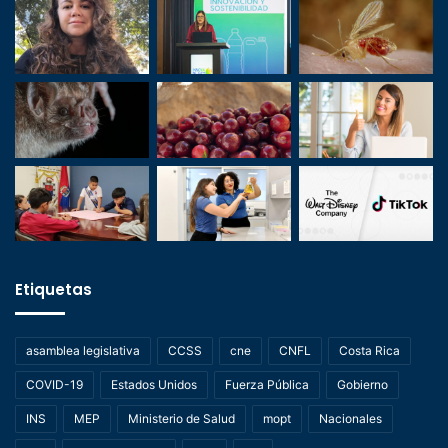
Etiquetas
asamblea legislativa
CCSS
cne
CNFL
Costa Rica
COVID-19
Estados Unidos
Fuerza Pública
Gobierno
INS
MEP
Ministerio de Salud
mopt
Nacionales