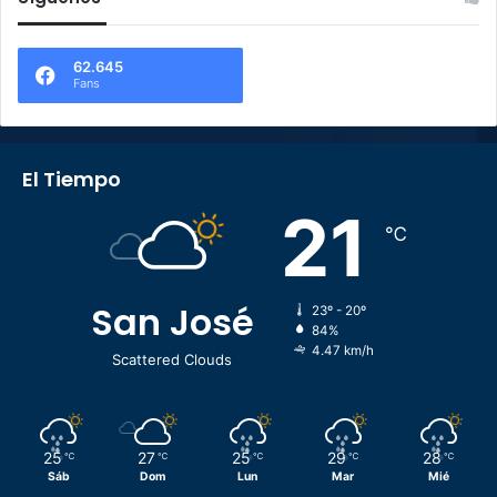
62.645
Fans
El Tiempo
21
℃
San José
23º - 20º
84%
4.47 km/h
Scattered Clouds
25
27
25
29
28
℃
℃
℃
℃
℃
Sáb
Dom
Lun
Mar
Mié