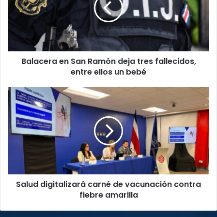
deja
tres
fallecidos,
entre
ellos
Balacera en San Ramón deja tres fallecidos,
un
bebé
entre ellos un bebé
Salud
digitalizará
carné
de
vacunación
contra
fiebre
amarilla
Salud digitalizará carné de vacunación contra
fiebre amarilla