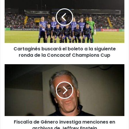
el
boleto
a
la
siguiente
ronda
de
Cartaginés buscará el boleto a la siguiente
la
Concacaf
ronda de la Concacaf Champions Cup
Champions
Cup
Fiscalía
de
Género
investiga
menciones
en
archivos
de
Jeffrey
Fiscalía de Género investiga menciones en
Epstein
archivos de Jeffrey Epstein