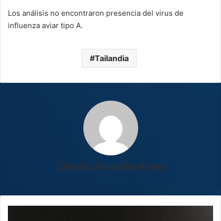
Los análisis no encontraron presencia del virus de
influenza aviar tipo A.
Tailandia
Claudia González Rojas
Cartaginés
buscará