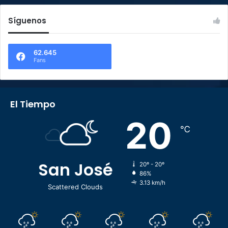
Síguenos
62.645
Fans
El Tiempo
20
℃
San José
20º - 20º
86%
3.13 km/h
Scattered Clouds