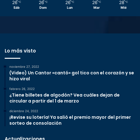
26
26
26
26
28
℃
℃
℃
℃
℃
Sáb
Dom
Lun
Mar
Mié
Lo más visto
noviembre 27, 2022
(Video) Un Cantor «cantó» gol tico con el corazón y se
hizo viral
febrero 26, 2022
¿Tiene billetes de algodón? Vea cuáles dejan de
circular a partir del 1 de marzo
diciembre 24, 2022
¡Revise su lotería! Ya salió el premio mayor del primer
sorteo de consolación
Actualizaciones