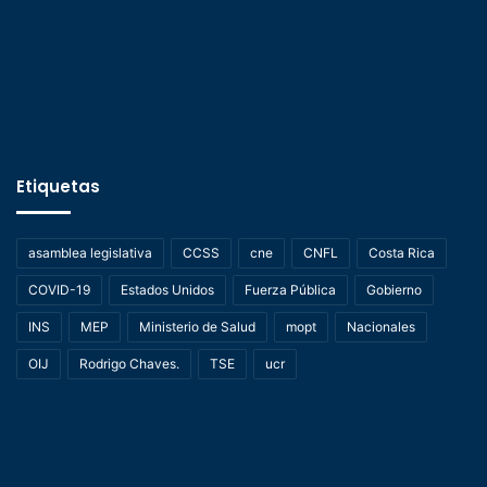
Etiquetas
asamblea legislativa
CCSS
cne
CNFL
Costa Rica
COVID-19
Estados Unidos
Fuerza Pública
Gobierno
INS
MEP
Ministerio de Salud
mopt
Nacionales
OIJ
Rodrigo Chaves.
TSE
ucr