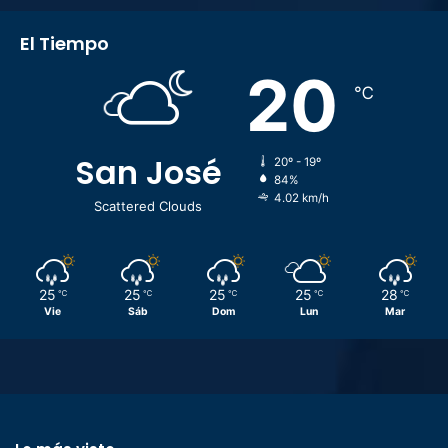
El Tiempo
20
℃
San José
20º - 19º
84%
4.02 km/h
Scattered Clouds
25
25
25
25
28
℃
℃
℃
℃
℃
Vie
Sáb
Dom
Lun
Mar