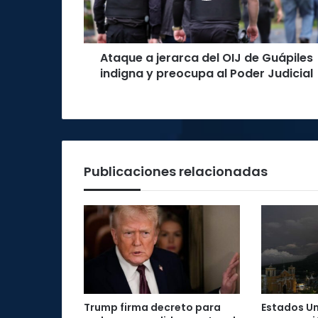
Guápiles
indigna
y
Ataque a jerarca del OIJ de Guápiles
preocupa
al
indigna y preocupa al Poder Judicial
Poder
Judicial
Publicaciones relacionadas
Trump firma decreto para
Estados Un