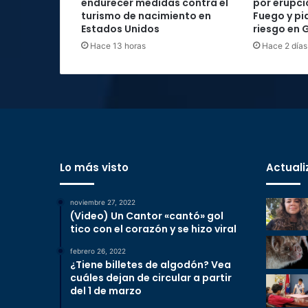
endurecer medidas contra el
por erupci
turismo de nacimiento en
Fuego y pi
Estados Unidos
riesgo en
Hace 13 horas
Hace 2 días
Lo más visto
Actuali
noviembre 27, 2022
(Video) Un Cantor «cantó» gol
tico con el corazón y se hizo viral
febrero 26, 2022
¿Tiene billetes de algodón? Vea
cuáles dejan de circular a partir
del 1 de marzo