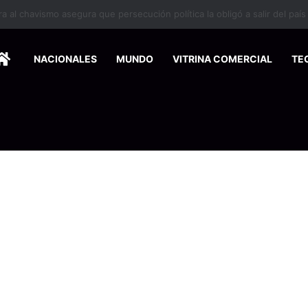
 se suma a la economía circular
HOME
NACIONALES
MUNDO
VITRINA COMERCIAL
TE