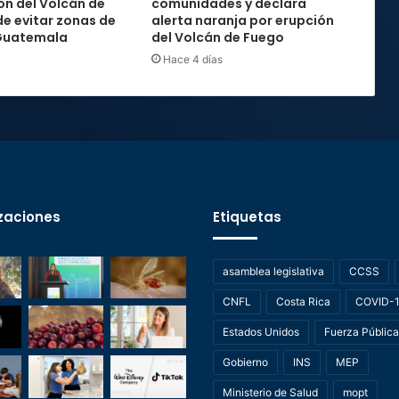
ón del Volcán de
comunidades y declara
de evitar zonas de
alerta naranja por erupción
 Guatemala
del Volcán de Fuego
Hace 4 días
zaciones
Etiquetas
asamblea legislativa
CCSS
CNFL
Costa Rica
COVID-
Estados Unidos
Fuerza Pública
Gobierno
INS
MEP
Ministerio de Salud
mopt