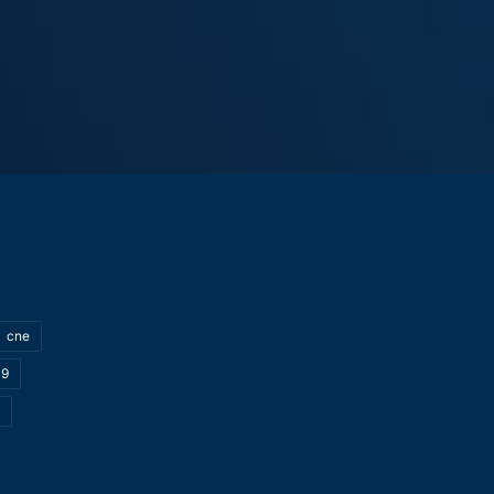
cne
19