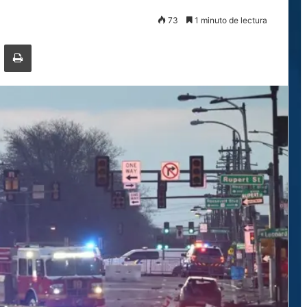
73
1 minuto de lectura
ger
ompartir por correo electrónico
Imprimir