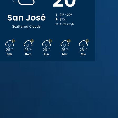
San José
21º - 20º
87%
4.02 km/h
Scattered Clouds
26
26
26
26
28
℃
℃
℃
℃
℃
Sáb
Dom
Lun
Mar
Mié