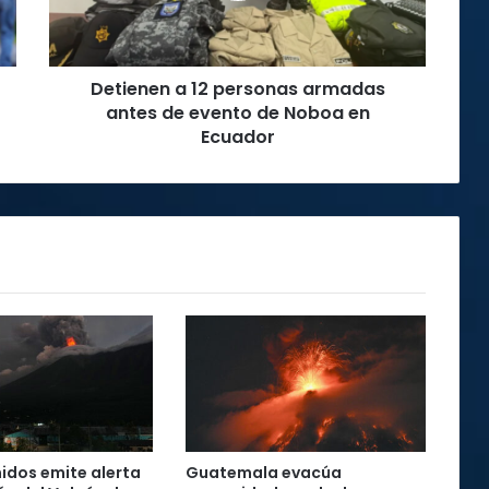
de
evento
de
Detienen a 12 personas armadas
Noboa
en
antes de evento de Noboa en
Ecuador
Ecuador
idos emite alerta
Guatemala evacúa