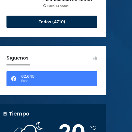
Hace 13 horas
Todos (4710)
Síguenos
62.645
Fans
El Tiempo
20
℃