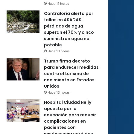
Hace 11 horas
Contraloría alerta por
fallas en ASADAS:
pérdidas de agua
superan el 70% y cinco
suministran agua no
potable
Hace 13 horas
Trump firma decreto
para endurecer medidas
contra el turismo de
nacimiento en Estados
Unidos
Hace 13 horas
Hospital Ciudad Neily
apuesta por la
educación para reducir
complicaciones en
pacientes con
insuficiencia cardiaca