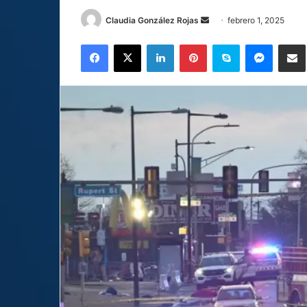
Send
Claudia González Rojas
febrero 1, 2025
an
Facebook
X
LinkedIn
Pinterest
Skype
Messen
C
email