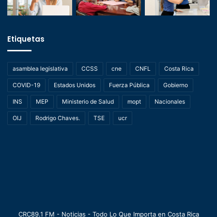
Etiquetas
asamblea legislativa
CCSS
cne
CNFL
Costa Rica
COVID-19
Estados Unidos
Fuerza Pública
Gobierno
INS
MEP
Ministerio de Salud
mopt
Nacionales
OIJ
Rodrigo Chaves.
TSE
ucr
CRC89.1 FM - Noticias - Todo Lo Que Importa en Costa Rica