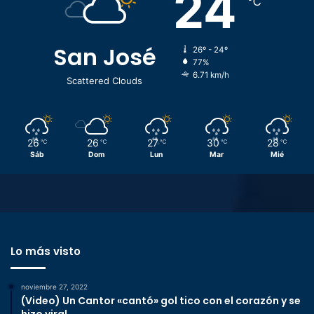
24
℃
San José
26º - 24º
77%
6.71 km/h
Scattered Clouds
26
26
27
30
28
℃
℃
℃
℃
℃
Sáb
Dom
Lun
Mar
Mié
Lo más visto
noviembre 27, 2022
(Video) Un Cantor «cantó» gol tico con el corazón y se