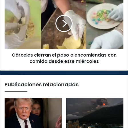
Cárceles
cierran
el
paso
a
encomiendas
con
comida
desde
Cárceles cierran el paso a encomiendas con
este
miércoles
comida desde este miércoles
Publicaciones relacionadas