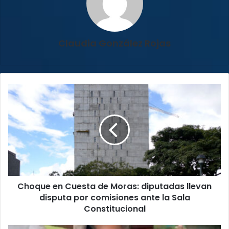
Claudia González Rojas
Choque
en
Cuesta
de
Moras:
diputadas
llevan
disputa
por
Choque en Cuesta de Moras: diputadas llevan
comisiones
ante
disputa por comisiones ante la Sala
la
Constitucional
Sala
Constitucional