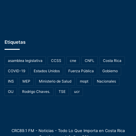
Etiquetas
asamblea legislativa
CCSS
cne
CNFL
Costa Rica
COVID-19
Estados Unidos
Fuerza Pública
Gobierno
INS
MEP
Ministerio de Salud
mopt
Nacionales
OIJ
Rodrigo Chaves.
TSE
ucr
CRC89.1 FM - Noticias - Todo Lo Que Importa en Costa Rica