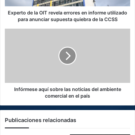
utilizado
para
Experto de la OIT revela errores en informe utilizado
anunciar
para anunciar supuesta quiebra de la CCSS
supuesta
quiebra
Infórmese
de
aquí
la
sobre
CCSS
las
noticias
del
ambiente
comercial
en
el
Infórmese aquí sobre las noticias del ambiente
país
comercial en el país
Publicaciones relacionadas