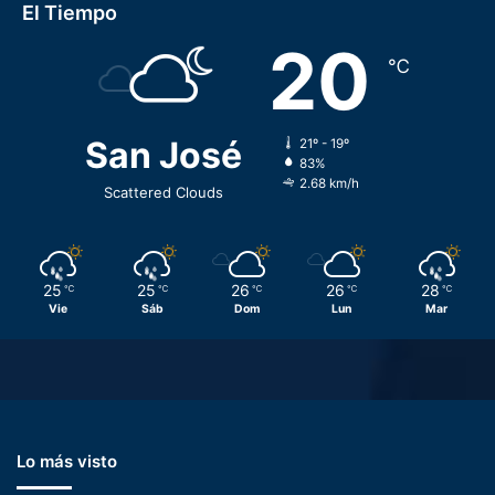
El Tiempo
20
℃
San José
21º - 19º
83%
2.68 km/h
Scattered Clouds
25
25
26
26
28
℃
℃
℃
℃
℃
Vie
Sáb
Dom
Lun
Mar
Lo más visto