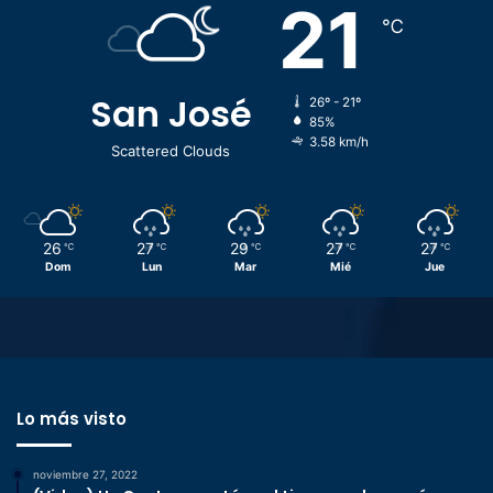
21
℃
San José
26º - 21º
85%
3.58 km/h
Scattered Clouds
26
27
29
27
27
℃
℃
℃
℃
℃
Dom
Lun
Mar
Mié
Jue
Lo más visto
noviembre 27, 2022