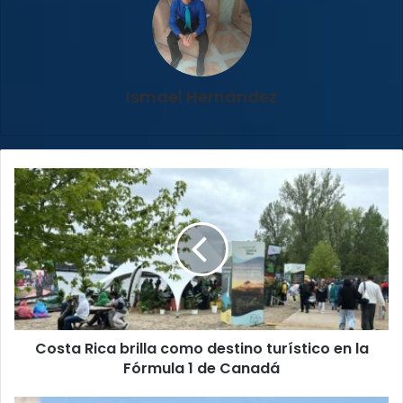
Ismael Hernández
Costa
Rica
brilla
como
destino
turístico
en
la
Fórmula
Costa Rica brilla como destino turístico en la
1
de
Fórmula 1 de Canadá
Canadá