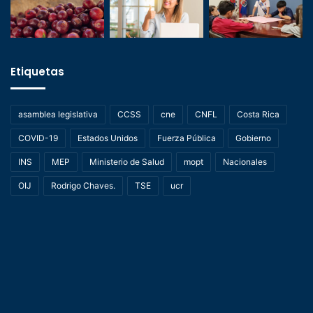
Etiquetas
asamblea legislativa
CCSS
cne
CNFL
Costa Rica
COVID-19
Estados Unidos
Fuerza Pública
Gobierno
INS
MEP
Ministerio de Salud
mopt
Nacionales
OIJ
Rodrigo Chaves.
TSE
ucr