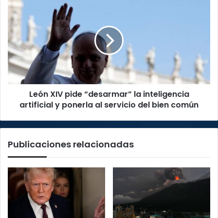
León
XIV
pide
“desarmar”
la
inteligencia
artificial
y
ponerla
León XIV pide “desarmar” la inteligencia
al
servicio
artificial y ponerla al servicio del bien común
del
bien
común
Publicaciones relacionadas