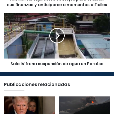
ordenar
sus finanzas y anticiparse a momentos difíciles
sus
finanzas
Sala
y
IV
anticiparse
frena
a
suspensión
momentos
de
difíciles
agua
en
Paraíso
Sala IV frena suspensión de agua en Paraíso
Publicaciones relacionadas