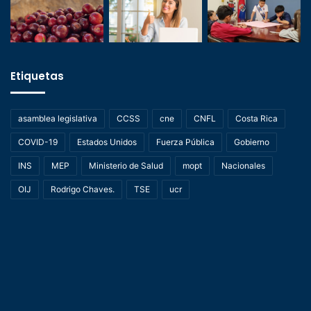
Etiquetas
asamblea legislativa
CCSS
cne
CNFL
Costa Rica
COVID-19
Estados Unidos
Fuerza Pública
Gobierno
INS
MEP
Ministerio de Salud
mopt
Nacionales
OIJ
Rodrigo Chaves.
TSE
ucr