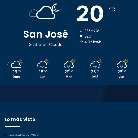
20
℃
San José
25º - 20º
82%
4.02 km/h
Scattered Clouds
25
25
29
28
28
℃
℃
℃
℃
℃
Dom
Lun
Mar
Mié
Jue
Lo más visto
noviembre 27, 2022