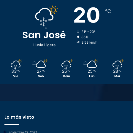
20
℃
San José
21º - 20º
85%
3.58 km/h
Lluvia Ligera
33
27
25
25
28
℃
℃
℃
℃
℃
Vie
Sáb
Dom
Lun
Mar
Lo más visto
noviembre 27, 2022