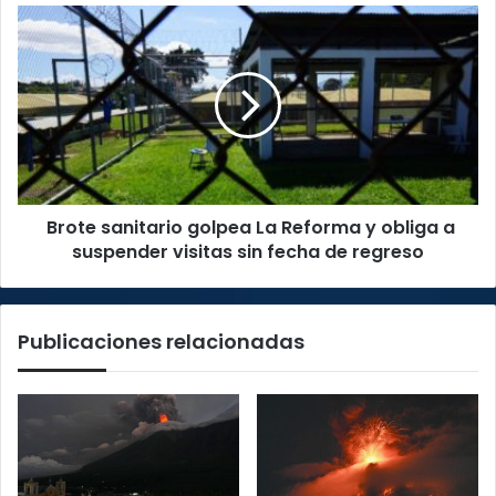
y
Brote
plazos
sanitario
sobre
golpea
la
La
mesa
Reforma
y
obliga
a
suspender
Brote sanitario golpea La Reforma y obliga a
visitas
sin
suspender visitas sin fecha de regreso
fecha
de
regreso
Publicaciones relacionadas