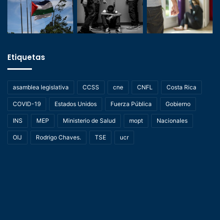
Etiquetas
asamblea legislativa
CCSS
cne
CNFL
Costa Rica
COVID-19
Estados Unidos
Fuerza Pública
Gobierno
INS
MEP
Ministerio de Salud
mopt
Nacionales
OIJ
Rodrigo Chaves.
TSE
ucr