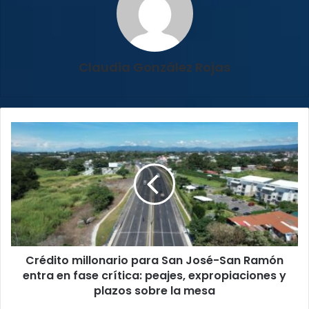
Claudia González Rojas
Crédito
millonario
para
San
José-
San
Ramón
entra
en
Crédito millonario para San José-San Ramón
fase
crítica:
entra en fase crítica: peajes, expropiaciones y
peajes,
plazos sobre la mesa
expropiaciones