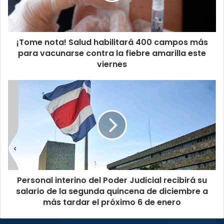
más
para
vacunarse
¡Tome nota! Salud habilitará 400 campos más
contra
la
para vacunarse contra la fiebre amarilla este
fiebre
viernes
amarilla
este
Personal
viernes
interino
del
Poder
Judicial
recibirá
su
salario
de
Personal interino del Poder Judicial recibirá su
la
segunda
salario de la segunda quincena de diciembre a
quincena
más tardar el próximo 6 de enero
de
diciembre