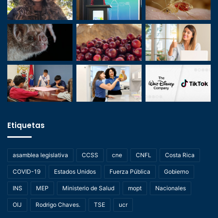
Etiquetas
asamblea legislativa
CCSS
cne
CNFL
Costa Rica
COVID-19
Estados Unidos
Fuerza Pública
Gobierno
INS
MEP
Ministerio de Salud
mopt
Nacionales
OIJ
Rodrigo Chaves.
TSE
ucr