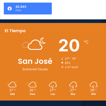
62.645
Fans
El Tiempo
20
℃
San José
27º - 19º
85%
4.47 km/h
Scattered Clouds
27
26
27
27
26
℃
℃
℃
℃
℃
Sáb
Dom
Lun
Mar
Mié