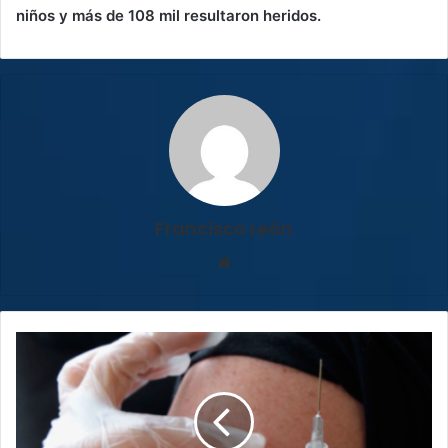
niños y más de 108 mil resultaron heridos.
Francisco León
Sitio
web
¡Tome
nota!
Salud
habilitará
400
campos