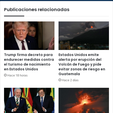
a
Publicaciones relacionadas
más
tardar
el
próximo
6
de
enero
Trump firma decreto para
Estados Unidos emite
endurecer medidas contra
alerta por erupción del
el turismo de nacimiento
Volcán de Fuego y pide
en Estados Unidos
evitar zonas de riesgo en
Guatemala
Hace 18 horas
Hace 2 días