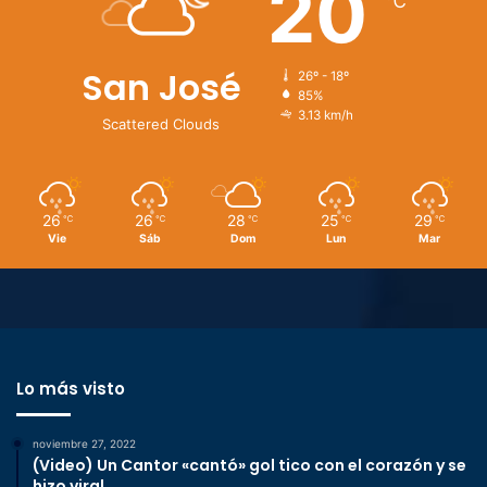
20
℃
San José
26º - 18º
85%
3.13 km/h
Scattered Clouds
26
26
28
25
29
℃
℃
℃
℃
℃
Vie
Sáb
Dom
Lun
Mar
Lo más visto
noviembre 27, 2022
(Video) Un Cantor «cantó» gol tico con el corazón y se
hizo viral