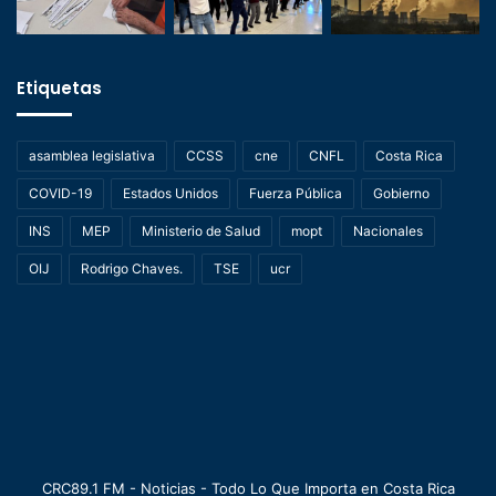
Etiquetas
asamblea legislativa
CCSS
cne
CNFL
Costa Rica
COVID-19
Estados Unidos
Fuerza Pública
Gobierno
INS
MEP
Ministerio de Salud
mopt
Nacionales
OIJ
Rodrigo Chaves.
TSE
ucr
CRC89.1 FM - Noticias - Todo Lo Que Importa en Costa Rica