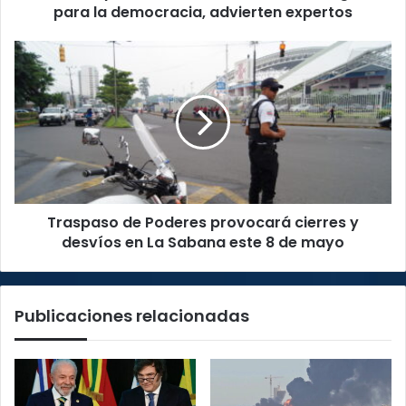
expertos
para la democracia, advierten expertos
Traspaso
de
Poderes
provocará
cierres
y
desvíos
en
La
Traspaso de Poderes provocará cierres y
Sabana
este
desvíos en La Sabana este 8 de mayo
8
de
mayo
Publicaciones relacionadas