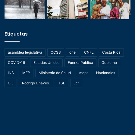
Etiquetas
asamblea legislativa
CCSS
cne
CNFL
Costa Rica
COVID-19
Estados Unidos
Fuerza Pública
Gobierno
INS
MEP
Ministerio de Salud
mopt
Nacionales
OIJ
Rodrigo Chaves.
TSE
ucr