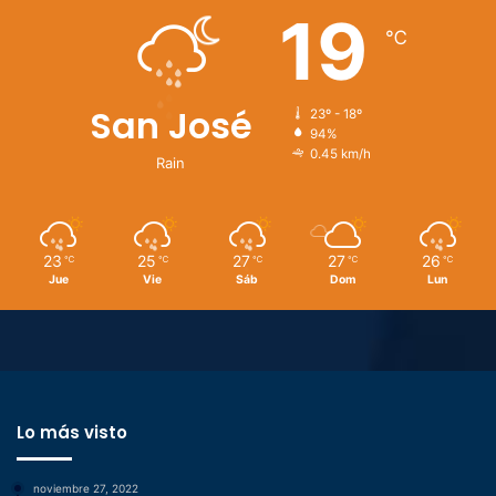
19
℃
San José
23º - 18º
94%
0.45 km/h
Rain
23
25
27
27
26
℃
℃
℃
℃
℃
Jue
Vie
Sáb
Dom
Lun
Lo más visto
noviembre 27, 2022