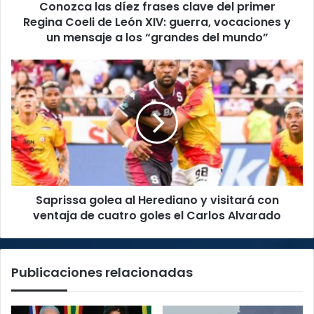
Conozca las díez frases clave del primer
de
León
Regina Coeli de León XIV: guerra, vocaciones y
XIV:
un mensaje a los “grandes del mundo”
guerra,
vocaciones
Saprissa
y
golea
un
al
mensaje
Herediano
a
y
los
visitará
“grandes
con
del
ventaja
mundo”
de
Saprissa golea al Herediano y visitará con
cuatro
goles
ventaja de cuatro goles el Carlos Alvarado
el
Carlos
Alvarado
Publicaciones relacionadas