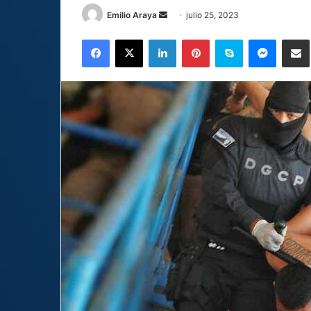
Send
Emilio Araya
julio 25, 2023
an
Facebook
X
LinkedIn
Pinterest
Skype
Messen
C
email