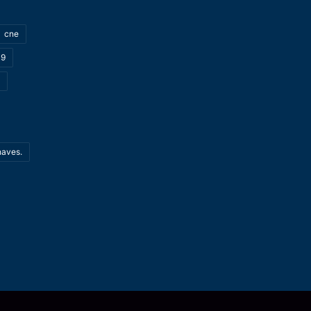
cne
19
haves.