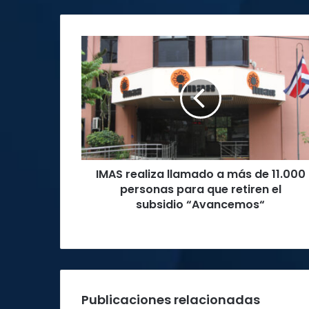
IMAS
realiza
llamado
a
más
de
11.000
personas
para
IMAS realiza llamado a más de 11.000
que
retiren
personas para que retiren el
el
subsidio “Avancemos“
subsidio
“Avancemos“
Publicaciones relacionadas