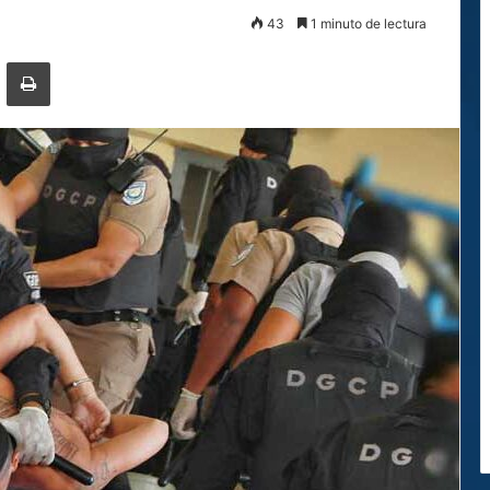
43
1 minuto de lectura
ger
ompartir por correo electrónico
Imprimir