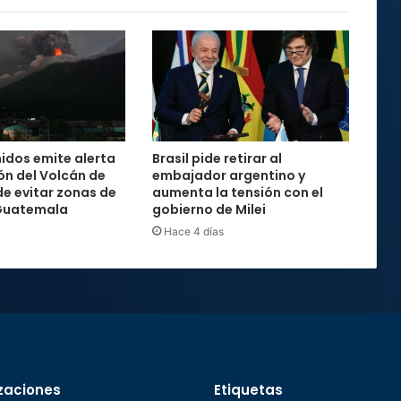
idos emite alerta
Brasil pide retirar al
ón del Volcán de
embajador argentino y
de evitar zonas de
aumenta la tensión con el
 Guatemala
gobierno de Milei
Hace 4 días
zaciones
Etiquetas