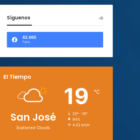
Síguenos
62.665
Fans
El Tiempo
19
℃
San José
25º - 19º
84%
4.02 km/h
Scattered Clouds