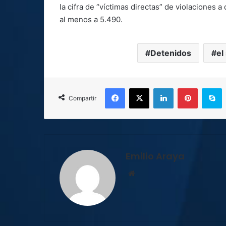
la cifra de “víctimas directas” de violaciones
al menos a 5.490.
Detenidos
el
Facebook
X
LinkedIn
Pinterest
S
Compartir
Emilio Araya
Sitio
web