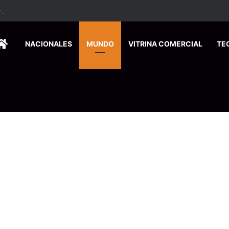
ados ingresan a hospital de Nicoya y matan a paciente a balazos
HOME
NACIONALES
MUNDO
VITRINA COMERCIAL
TE