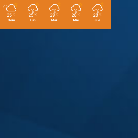
25
25
29
28
28
℃
℃
℃
℃
℃
Dom
Lun
Mar
Mié
Jue