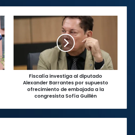
Fiscalía
investiga
al
diputado
Alexander
Barrantes
por
supuesto
ofrecimiento
Fiscalía investiga al diputado
de
embajada
Alexander Barrantes por supuesto
a
ofrecimiento de embajada a la
la
congresista Sofía Guillén
congresista
Sofía
Guillén