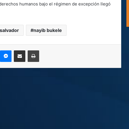
 a derechos humanos bajo el régimen de excepción llegó
 salvador
nayib bukele
kype
Messenger
Compartir por correo electrónico
Imprimir