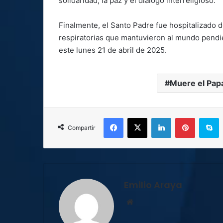
solidaridad, la paz y el diálogo interreligioso.
Finalmente, el Santo Padre fue hospitalizado d
respiratorias que mantuvieron al mundo pendie
este lunes 21 de abril de 2025.
Muere el Pap
Facebook
X
LinkedIn
Pinterest
S
Compartir
Emilio Araya
Sitio
web