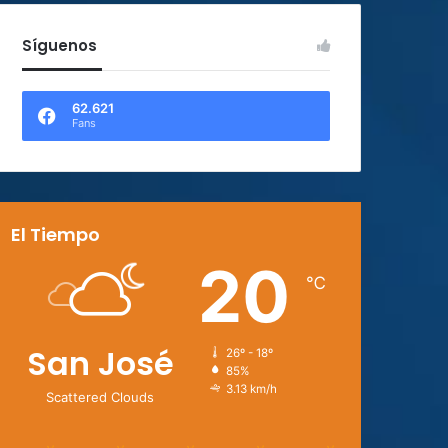
Síguenos
62.621
Fans
El Tiempo
20
℃
San José
26º - 18º
85%
3.13 km/h
Scattered Clouds