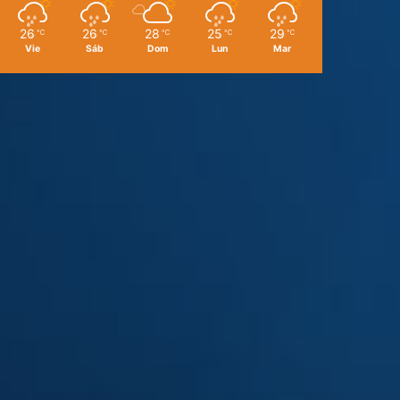
26
26
28
25
29
℃
℃
℃
℃
℃
Vie
Sáb
Dom
Lun
Mar