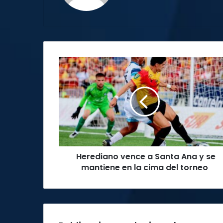
Herediano
vence
a
Santa
Ana
y
se
mantiene
en
Herediano vence a Santa Ana y se
la
cima
mantiene en la cima del torneo
del
torneo