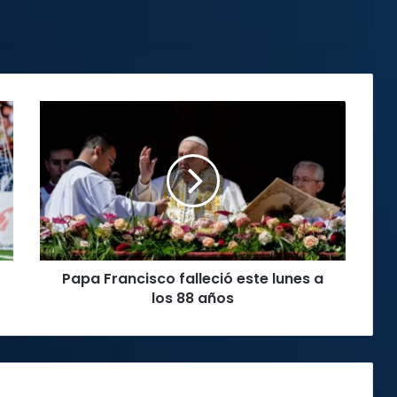
Papa
Francisco
falleció
este
lunes
a
los
88
años
Papa Francisco falleció este lunes a
los 88 años