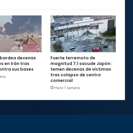
mbardea decenas
Fuerte terremoto de
s en Irán tras
magnitud 7,1 sacude Japón:
ontra sus bases
temen decenas de víctimas
tras colapso de centro
ana
comercial
Hace 1 semana