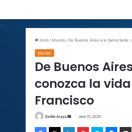
Inicio
/
Mundo
/
De Buenos Aires a la Santa Sede: 
Mundo
De Buenos Aires
conozca la vida
Francisco
Send
Emilio Araya
abril 21, 2025
an
Facebook
X
LinkedIn
Pinterest
Skype
Messen
C
email