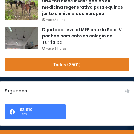
UNA fortalece investigación en
medicina regenerativa para equinos
junto a universidad europea
Hace 8 horas
Diputado lleva al MEP ante la Sala IV
por hacinamiento en colegio de
Turrialba
Hace 9 horas
Todos (3501)
Síguenos
62.610
Fans