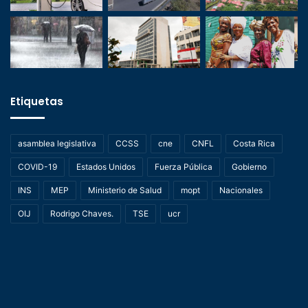
Etiquetas
asamblea legislativa
CCSS
cne
CNFL
Costa Rica
COVID-19
Estados Unidos
Fuerza Pública
Gobierno
INS
MEP
Ministerio de Salud
mopt
Nacionales
OIJ
Rodrigo Chaves.
TSE
ucr