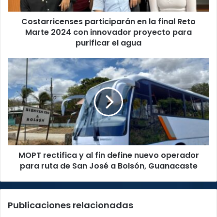
con
Costarricenses participarán en la final Reto
innovador
proyecto
Marte 2024 con innovador proyecto para
para
purificar el agua
purificar
el
MOPT
agua
rectifica
y
al
fin
define
nuevo
operador
para
MOPT rectifica y al fin define nuevo operador
ruta
de
para ruta de San José a Bolsón, Guanacaste
San
José
a
Publicaciones relacionadas
Bolsón,
Guanacaste