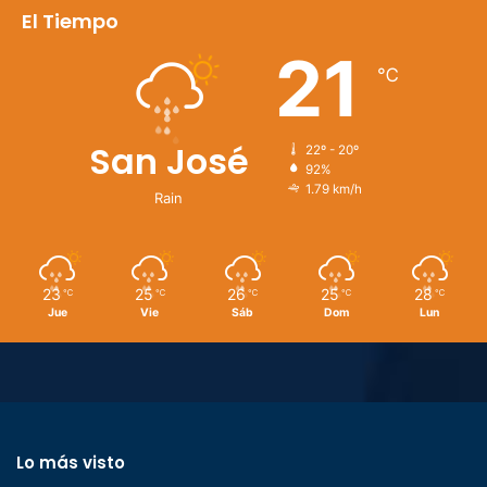
El Tiempo
21
℃
San José
22º - 20º
92%
1.79 km/h
Rain
23
25
26
25
28
℃
℃
℃
℃
℃
Jue
Vie
Sáb
Dom
Lun
Lo más visto