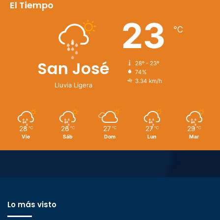
El Tiempo
23
℃
San José
28º - 23º
74%
3.34 km/h
Lluvia Ligera
28
26
27
27
29
℃
℃
℃
℃
℃
Vie
Sáb
Dom
Lun
Mar
Lo más visto