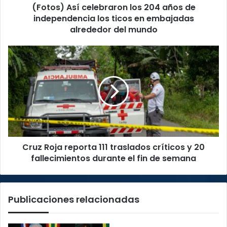
(Fotos) Así celebraron los 204 años de
ticos
en
independencia los ticos en embajadas
embajadas
alrededor del mundo
alrededor
del
Cruz
mundo
Roja
reporta
111
traslados
críticos
y
20
fallecimientos
Cruz Roja reporta 111 traslados críticos y 20
durante
el
fallecimientos durante el fin de semana
fin
de
semana
Publicaciones relacionadas