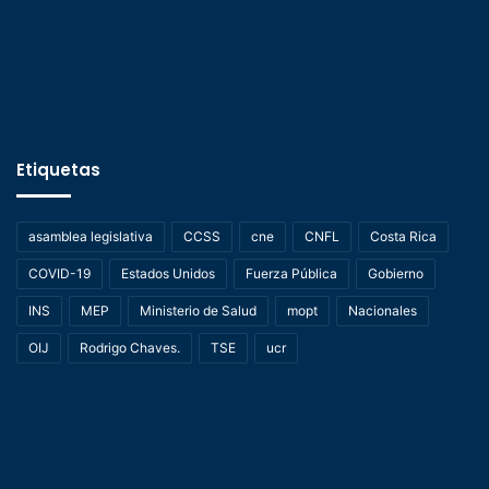
Etiquetas
asamblea legislativa
CCSS
cne
CNFL
Costa Rica
COVID-19
Estados Unidos
Fuerza Pública
Gobierno
INS
MEP
Ministerio de Salud
mopt
Nacionales
OIJ
Rodrigo Chaves.
TSE
ucr