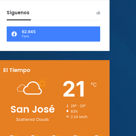
Síguenos
62.645
Fans
El Tiempo
21
℃
San José
29º - 20º
83%
2.24 km/h
Scattered Clouds