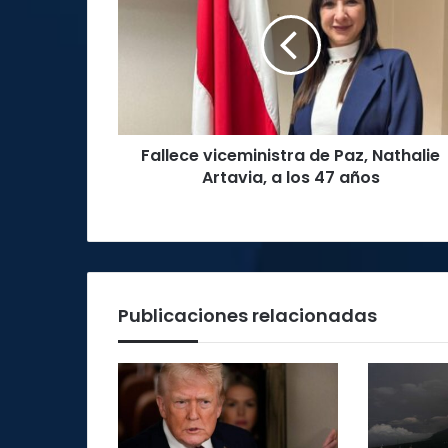
de
Paz,
Nathalie
Artavia,
a
los
47
Fallece viceministra de Paz, Nathalie
años
Artavia, a los 47 años
Publicaciones relacionadas