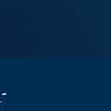
cne
19