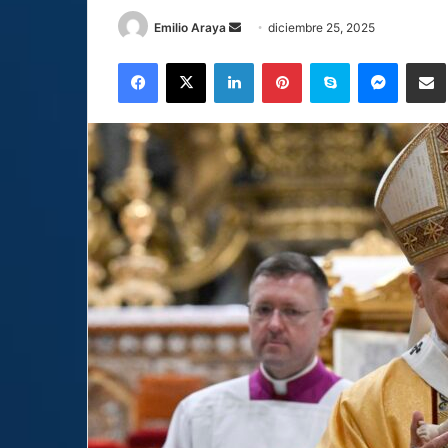
Send
Emilio Araya
diciembre 25, 2025
an
Facebook
X
LinkedIn
Pinterest
Skype
Messen
C
email