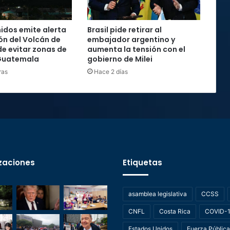
idos emite alerta
Brasil pide retirar al
ón del Volcán de
embajador argentino y
de evitar zonas de
aumenta la tensión con el
 Guatemala
gobierno de Milei
ras
Hace 2 días
zaciones
Etiquetas
asamblea legislativa
CCSS
CNFL
Costa Rica
COVID-
Estados Unidos
Fuerza Pública