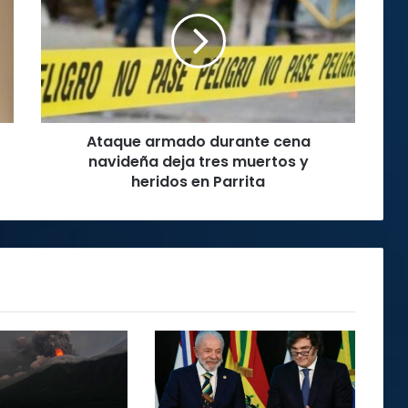
durante
cena
navideña
deja
tres
muertos
y
Ataque armado durante cena
heridos
en
navideña deja tres muertos y
Parrita
heridos en Parrita