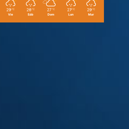
29
26
27
27
29
℃
℃
℃
℃
℃
Vie
Sáb
Dom
Lun
Mar