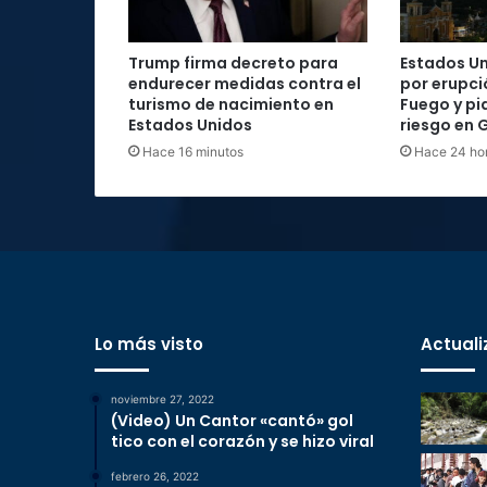
Trump firma decreto para
Estados Un
endurecer medidas contra el
por erupci
turismo de nacimiento en
Fuego y pi
Estados Unidos
riesgo en
Hace 16 minutos
Hace 24 ho
Lo más visto
Actuali
noviembre 27, 2022
(Video) Un Cantor «cantó» gol
tico con el corazón y se hizo viral
febrero 26, 2022