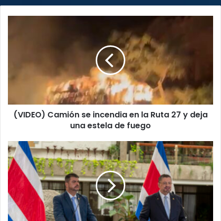
(VIDEO)
Camión
se
incendia
en
la
Ruta
27
y
(VIDEO) Camión se incendia en la Ruta 27 y deja
deja
una
una estela de fuego
estela
de
TSE
fuego
acoge
amparo
contra
Chaves
y
Zamora
por