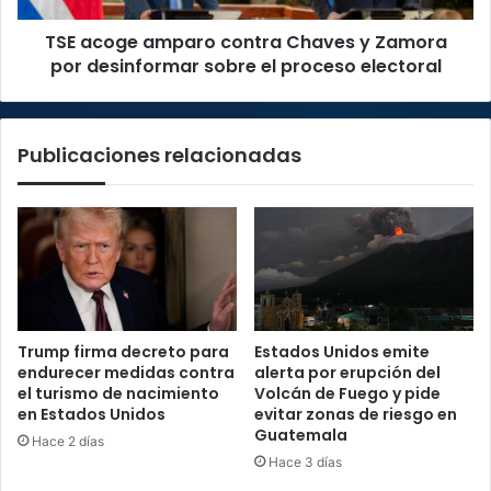
desinformar
TSE acoge amparo contra Chaves y Zamora
sobre
el
por desinformar sobre el proceso electoral
proceso
electoral
Publicaciones relacionadas
Trump firma decreto para
Estados Unidos emite
endurecer medidas contra
alerta por erupción del
el turismo de nacimiento
Volcán de Fuego y pide
en Estados Unidos
evitar zonas de riesgo en
Guatemala
Hace 2 días
Hace 3 días