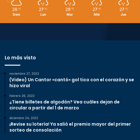
26
27
29
27
27
℃
℃
℃
℃
℃
Dom
Lun
Mar
Mié
Jue
Lo más visto
noviembre 27, 2022
(Video) Un Cantor «cantó» gol tico con el corazón y se
hizo viral
febrero 26, 2022
¿Tiene billetes de algodón? Vea cuáles dejan de
circular a partir del 1 de marzo
diciembre 24, 2022
¡Revise su lotería! Ya salió el premio mayor del primer
sorteo de consolación