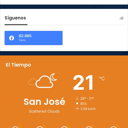
Síguenos
62.665
Fans
El Tiempo
21
℃
San José
26º - 21º
85%
3.58 km/h
Scattered Clouds