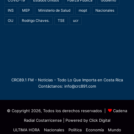
COVID-19
Estados Unidos
Fuerza Pública
Gobierno
INS
MEP
Ministerio de Salud
mopt
Nacionales
OIJ
Rodrigo Chaves.
TSE
ucr
CRC89.1 FM - Noticias - Todo Lo Que Importa en Costa Rica
Contáctanos: info@crc891.com
© Copyright 2026, Todos los derechos reservados |
Cadena
Radial Costarricense
| Powered by
Click Digital
ULTIMA HORA
Nacionales
Política
Economía
Mundo