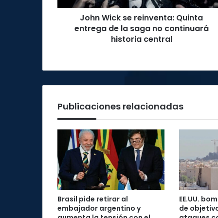
saga
John Wick se reinventa: Quinta
no
continuará
entrega de la saga no continuará
historia
historia central
central
Publicaciones relacionadas
Brasil pide retirar al
EE.UU. bo
embajador argentino y
de objetivo
aumenta la tensión con el
ataques c