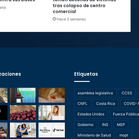
tras colapso de centro
ana
comercial
Hace 2 semanas
zaciones
Etiquetas
asamblea legislativa
CCSS
CNFL
Costa Rica
COVID-
Estados Unidos
Fuerza Pública
Gobierno
INS
MEP
Ministerio de Salud
mopt