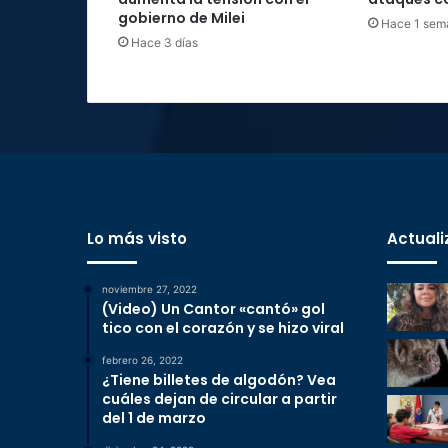
gobierno de Milei
Hace 1 sem
Hace 3 días
Lo más visto
Actuali
noviembre 27, 2022
(Video) Un Cantor «cantó» gol
tico con el corazón y se hizo viral
febrero 26, 2022
¿Tiene billetes de algodón? Vea
cuáles dejan de circular a partir
del 1 de marzo