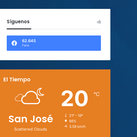
Síguenos
62.645
Fans
El Tiempo
20
℃
San José
21º - 19º
86%
3.58 km/h
Scattered Clouds