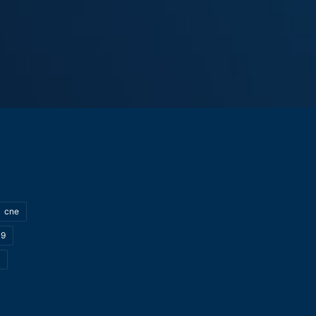
cne
19