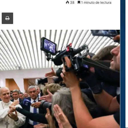
38
1 minuto de lectura
ger
ompartir por correo electrónico
Imprimir