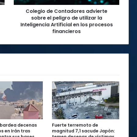
utilizar
Colegio de Contadores advierte
la
Inteligencia
sobre el peligro de utilizar la
Artificial
Inteligencia Artificial en los procesos
en
financieros
los
procesos
financieros
mbardea decenas
Fuerte terremoto de
s en Irán tras
magnitud 7,1 sacude Japón:
ontra sus bases
temen decenas de víctimas