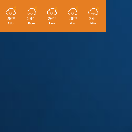
26
26
26
26
28
℃
℃
℃
℃
℃
Sáb
Dom
Lun
Mar
Mié