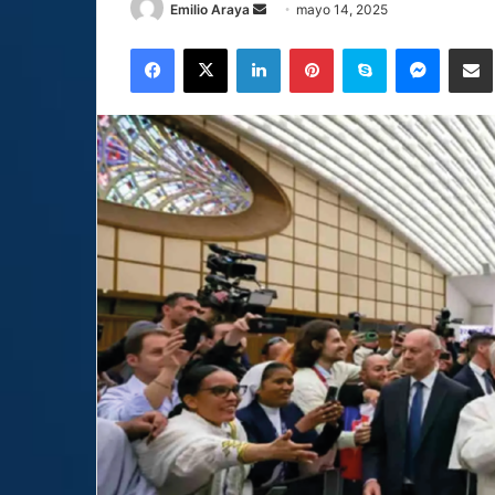
Send
Emilio Araya
mayo 14, 2025
an
Facebook
X
LinkedIn
Pinterest
Skype
Messen
C
email