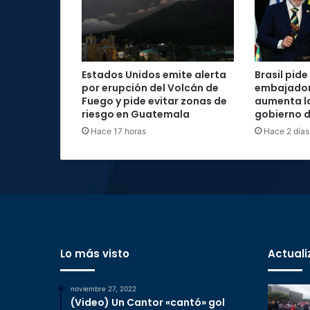
Estados Unidos emite alerta
Brasil pide 
por erupción del Volcán de
embajador
Fuego y pide evitar zonas de
aumenta la
riesgo en Guatemala
gobierno d
Hace 17 horas
Hace 2 días
Lo más visto
Actuali
noviembre 27, 2022
(Video) Un Cantor «cantó» gol