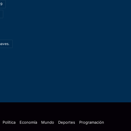
19
haves.
Política
Economía
Mundo
Deportes
Programación