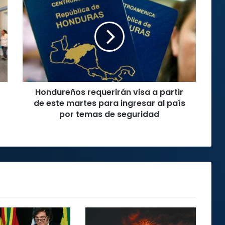
requerirán
visa
a
partir
de
este
martes
para
Hondureños requerirán visa a partir
ingresar
al
de este martes para ingresar al país
país
por temas de seguridad
por
temas
de
seguridad