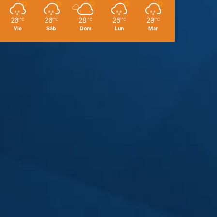
26
26
28
25
29
℃
℃
℃
℃
℃
Vie
Sáb
Dom
Lun
Mar