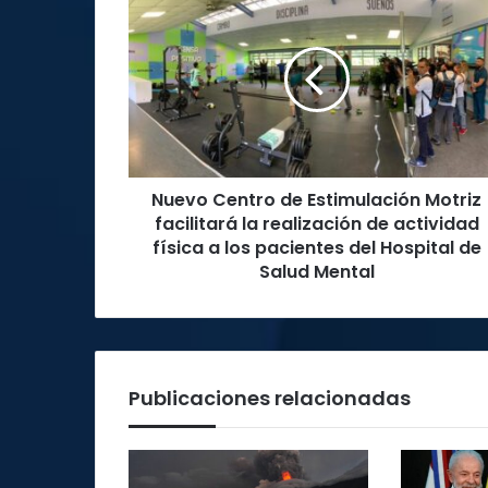
Centro
de
Estimulación
Motriz
facilitará
la
realización
de
Nuevo Centro de Estimulación Motriz
actividad
física
facilitará la realización de actividad
a
física a los pacientes del Hospital de
los
Salud Mental
pacientes
del
Hospital
de
Salud
Publicaciones relacionadas
Mental