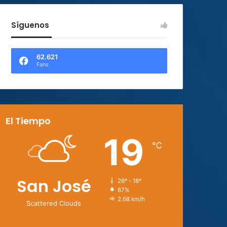
Síguenos
62.621
Fans
El Tiempo
19
℃
San José
26º - 18º
87%
2.68 km/h
Scattered Clouds