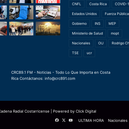
CNFL
Costa Rica
COVID-
Estados Unidos
Fuerza Pública
Gobierno
INS
MEP
Ministerio de Salud
mopt
Nacionales
OIJ
Rodrigo C
TSE
ucr
CRC89.1 FM - Noticias - Todo Lo Que Importa en Costa
Rica Contáctanos: info@crc891.com
Cadena Radial Costarricense
| Powered by
Click Digital
Facebook
X
YouTube
ULTIMA HORA
Nacionales