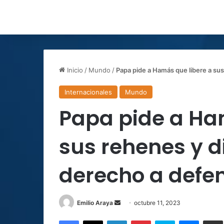
Inicio
/
Mundo
/
Papa pide a Hamás que libere a sus
Internacionales
Mundo
Papa pide a Ha
sus rehenes y di
derecho a defe
Send
Emilio Araya
octubre 11, 2023
an
Facebook
X
LinkedIn
Pinterest
Skype
Messen
C