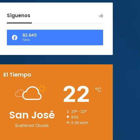
Síguenos
62.645
Fans
El Tiempo
22
℃
San José
29º - 22º
83%
5.36 km/h
Scattered Clouds