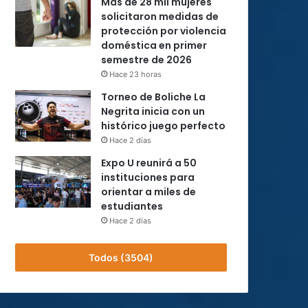
Más de 28 mil mujeres
solicitaron medidas de
protección por violencia
doméstica en primer
semestre de 2026
Hace 23 horas
Torneo de Boliche La
Negrita inicia con un
histórico juego perfecto
Hace 2 días
Expo U reunirá a 50
instituciones para
orientar a miles de
estudiantes
Hace 2 días
Todos (3504)