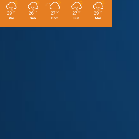
29
26
27
27
29
℃
℃
℃
℃
℃
Vie
Sáb
Dom
Lun
Mar