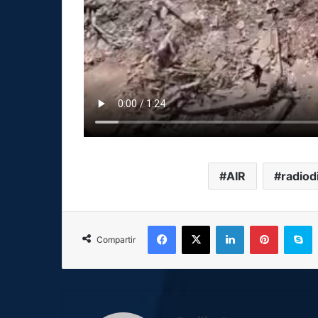
AIR
radiod
Facebook
X
LinkedIn
Pinterest
S
Compartir