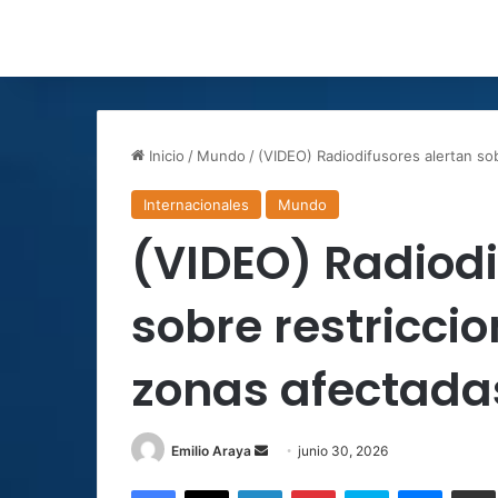
Inicio
/
Mundo
/
(VIDEO) Radiodifusores alertan so
Internacionales
Mundo
(VIDEO) Radiodi
sobre restricci
zonas afectada
Send
Emilio Araya
junio 30, 2026
an
Facebook
X
LinkedIn
Pinterest
Skype
Messen
C