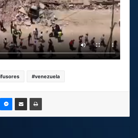
ifusores
venezuela
kype
Messenger
Compartir por correo electrónico
Imprimir