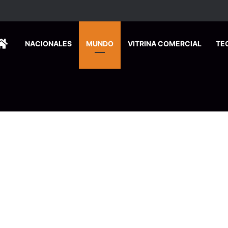
ersitarios herramientas para enfrentar la desinformación en redes social
HOME
NACIONALES
MUNDO
VITRINA COMERCIAL
TE