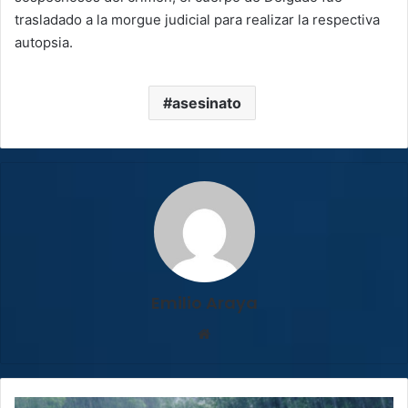
trasladado a la morgue judicial para realizar la respectiva
autopsia.
asesinato
Emilio Araya
Sitio
web
CNE