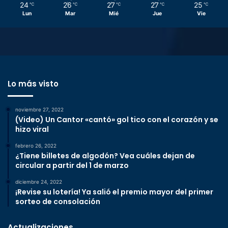
24
26
27
27
25
℃
℃
℃
℃
℃
Lun
Mar
Mié
Jue
Vie
Lo más visto
noviembre 27, 2022
(Video) Un Cantor «cantó» gol tico con el corazón y se
hizo viral
febrero 26, 2022
¿Tiene billetes de algodón? Vea cuáles dejan de
circular a partir del 1 de marzo
diciembre 24, 2022
¡Revise su lotería! Ya salió el premio mayor del primer
sorteo de consolación
Actualizaciones