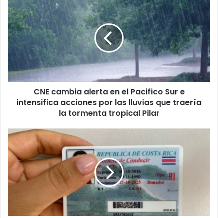
cambia
alerta
en
el
Pacifico
Sur
e
intensifica
CNE cambia alerta en el Pacifico Sur e
acciones
por
intensifica acciones por las lluvias que traería
las
la tormenta tropical Pilar
lluvias
que
¡Atención
traería
vecinos
la
de
tormenta
Ciudad
tropical
Quesada!
Pilar
Impresión
de
primera
licencia