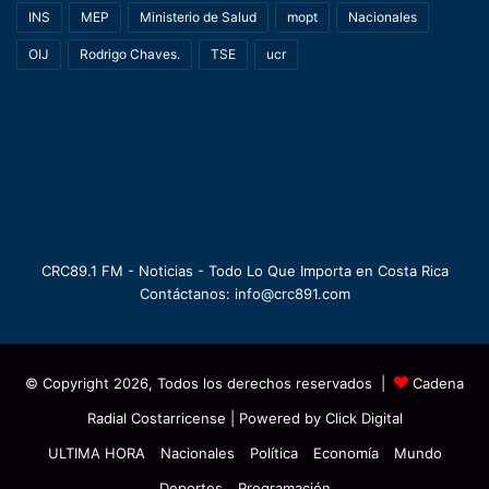
INS
MEP
Ministerio de Salud
mopt
Nacionales
OIJ
Rodrigo Chaves.
TSE
ucr
CRC89.1 FM - Noticias - Todo Lo Que Importa en Costa Rica
Contáctanos: info@crc891.com
© Copyright 2026, Todos los derechos reservados |
Cadena
Radial Costarricense
| Powered by
Click Digital
ULTIMA HORA
Nacionales
Política
Economía
Mundo
Deportes
Programación