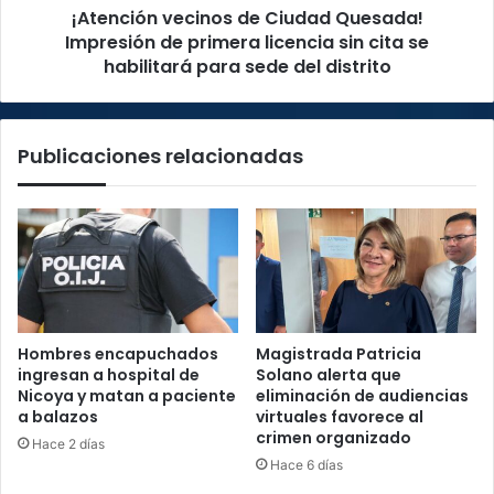
¡Atención vecinos de Ciudad Quesada!
sin
cita
Impresión de primera licencia sin cita se
se
habilitará para sede del distrito
habilitará
para
sede
Publicaciones relacionadas
del
distrito
Hombres encapuchados
Magistrada Patricia
ingresan a hospital de
Solano alerta que
Nicoya y matan a paciente
eliminación de audiencias
a balazos
virtuales favorece al
crimen organizado
Hace 2 días
Hace 6 días