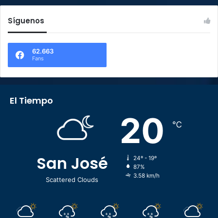
Síguenos
62.663
Fans
El Tiempo
20
℃
San José
24º - 19º
87%
3.58 km/h
Scattered Clouds