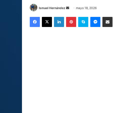
Send
Ismael Hernández
mayo 18, 2026
an
Facebook
X
LinkedIn
Pinterest
Skype
Messen
C
email