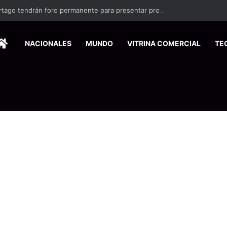
rtago tendrán foro permanente para presentar propuestas
HOME
NACIONALES
MUNDO
VITRINA COMERCIAL
TE