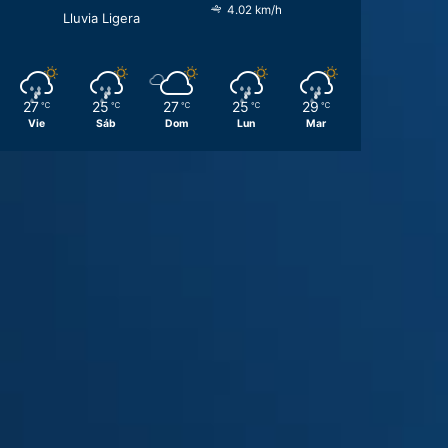
4.02 km/h
Lluvia Ligera
27
25
27
25
29
℃
℃
℃
℃
℃
Vie
Sáb
Dom
Lun
Mar