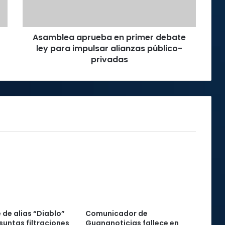
para
impulsar
alianzas
Asamblea aprueba en primer debate
público-
privadas
ley para impulsar alianzas público-
privadas
 de alias “Diablo”
Comunicador de
suntas filtraciones
Guananoticias fallece en