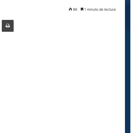
86
1 minuto de lectura
ger
ompartir por correo electrónico
Imprimir