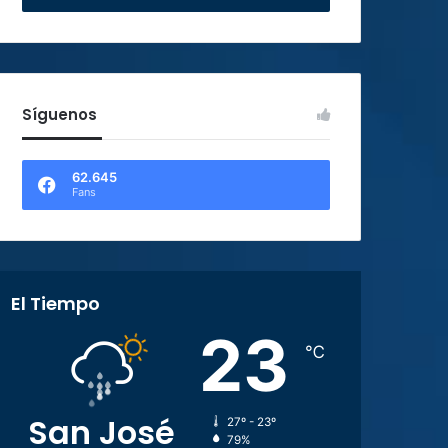
Síguenos
62.645
Fans
El Tiempo
23
℃
San José
27º - 23º
79%